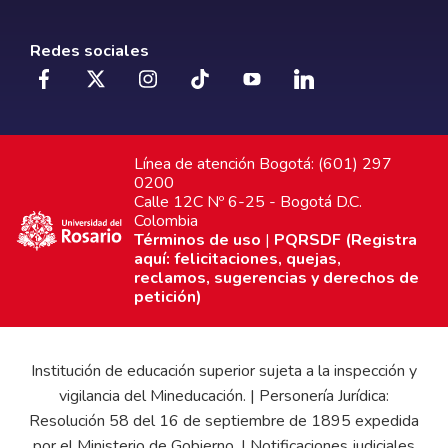
Redes sociales
Línea de atención Bogotá: (601) 297
0200
Calle 12C Nº 6-25 - Bogotá D.C.
Colombia
Términos de uso
|
PQRSDF (Registra
aquí: felicitaciones, quejas,
reclamos, sugerencias y derechos de
petición)
Institución de educación superior sujeta a la inspección y
vigilancia del Mineducación. | Personería Jurídica:
Resolución 58 del 16 de septiembre de 1895 expedida
por el Ministerio de Gobierno. | Notificaciones judiciales