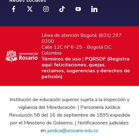
Redes sociales
Línea de atención Bogotá: (601) 297
0200
Calle 12C Nº 6-25 - Bogotá D.C.
Colombia
Términos de uso
|
PQRSDF (Registra
aquí: felicitaciones, quejas,
reclamos, sugerencias y derechos de
petición)
Institución de educación superior sujeta a la inspección y
vigilancia del Mineducación. | Personería Jurídica:
Resolución 58 del 16 de septiembre de 1895 expedida
por el Ministerio de Gobierno. | Notificaciones judiciales
en
juridica@urosario.edu.co