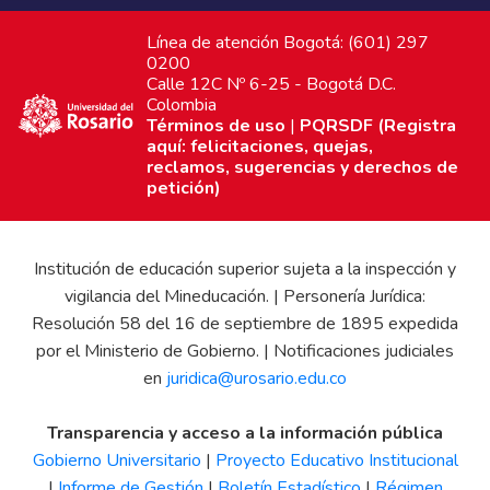
Línea de atención Bogotá: (601) 297
0200
Calle 12C Nº 6-25 - Bogotá D.C.
Colombia
Términos de uso
|
PQRSDF (Registra
aquí: felicitaciones, quejas,
reclamos, sugerencias y derechos de
petición)
Institución de educación superior sujeta a la inspección y
vigilancia del Mineducación. | Personería Jurídica:
Resolución 58 del 16 de septiembre de 1895 expedida
por el Ministerio de Gobierno. | Notificaciones judiciales
en
juridica@urosario.edu.co
Transparencia y acceso a la información pública
Gobierno Universitario
|
Proyecto Educativo Institucional
|
Informe de Gestión
|
Boletín Estadístico
|
Régimen