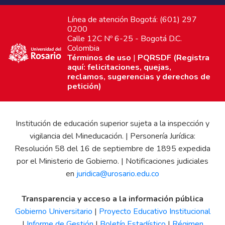
Línea de atención Bogotá: (601) 297
0200
Calle 12C Nº 6-25 - Bogotá D.C.
Colombia
Términos de uso
|
PQRSDF (Registra
aquí: felicitaciones, quejas,
reclamos, sugerencias y derechos de
petición)
Institución de educación superior sujeta a la inspección y
vigilancia del Mineducación. | Personería Jurídica:
Resolución 58 del 16 de septiembre de 1895 expedida
por el Ministerio de Gobierno. | Notificaciones judiciales
en
juridica@urosario.edu.co
Transparencia y acceso a la información pública
Gobierno Universitario
|
Proyecto Educativo Institucional
|
Informe de Gestión
|
Boletín Estadístico
|
Régimen