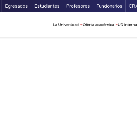
Secundario
Gu
Egresados
Estudiantes
Profesores
Funcionarios
CR
Navegación prin
La Universidad
Oferta académica
UR interna