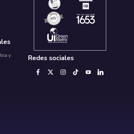
ales
tica y
Redes sociales