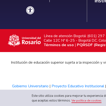
inst
Línea de atención Bogotá: (601) 29
Calle 12C Nº 6-25 - Bogotá D.C. Col
Términos de uso
|
PQRSDF (Registr
Institución de educación superior sujeta a la inspección y
Gobierno Universitario
|
Proyecto Educativo Institucional
Este sitio utiliza cookies para mejorar tu experiencia
que aceptas estos términos.
Ver política de cookies