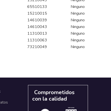
15210043
Ninguno
65510133
Ninguno
15210015
Ninguno
14610039
Ninguno
14610043
Ninguno
11310013
Ninguno
11310063
Ninguno
73210049
Ninguno
s
Comprometidos
con la calidad
datos