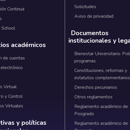
Solicitudes
ión Continua
Aviso de privacidad
s
 School
Documentos
institucionales y leg
cios académicos
Bienestar Universitario: Polí
n de cuentas
programas
 electrónico
Constituciones, reformas y
estatutos complementarios
 Virtual
Derechos pecuniarios
ro y Control
Otros reglamentos
os Virtuales
Reglamento académico de
Posgrado
ativas y políticas institucionales
ivas y políticas
Reglamento académico de