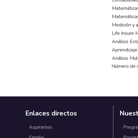
Contabilidad
Matemáticas
Matemáticas
Medición y 
Life Insure
Análisis Est
Aprendizaje
Análisis Mul
Número de c
Enlaces directos
Nuest
Aspirantes
Pregr
Familia
Posgr