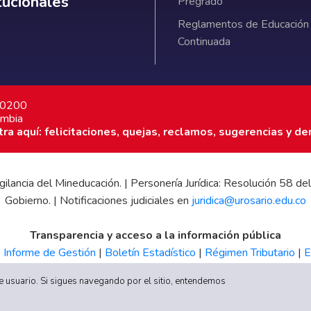
itucionales
Pregrado
Reglamentos de Educación
Continuada
7 0200
ombia
a aquí: felicitaciones, quejas, reclamos, sugerencias y de
 vigilancia del Mineducación. | Personería Jurídica: Resolución 58
Gobierno. | Notificaciones judiciales en
juridica@urosario.edu.co
Transparencia y acceso a la información pública
|
Informe de Gestión
|
Boletín Estadístico
|
Régimen Tributario
|
E
UR
 de usuario. Si sigues navegando por el sitio, entendemos