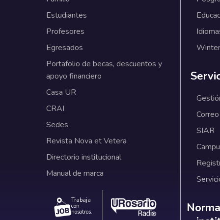
Estudiantes
Educac
Profesores
Idioma
Egresados
Winter
Portafolio de becas, descuentos y
Servi
apoyo financiero
Casa UR
Gestió
CRAI
Correo
Sedes
SIAR
Revista Nova et Vetera
Campus
Directorio institucional
Regist
Manual de marca
Servici
Trabaja
Norm
Normat
con
nosotros.