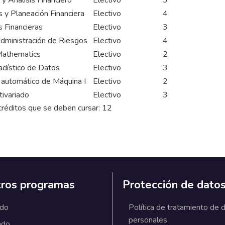
 y Análisis Financiero
Electivo
3
 y Planeación Financiera
Electivo
4
 Financieras
Electivo
3
administración de Riesgos
Electivo
4
 Mathematics
Electivo
2
adístico de Datos
Electivo
3
 automático de Máquina I
Electivo
2
tivariado
Electivo
3
réditos que se deben cursar: 12
ros programas
Protección de dato
ado
Política de tratamiento de 
personales
ado