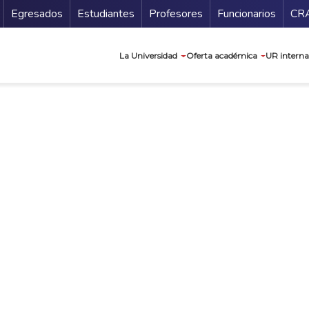
Secundario
Gu
Egresados
Estudiantes
Profesores
Funcionarios
CR
Navegación prin
La Universidad
Oferta académica
UR interna