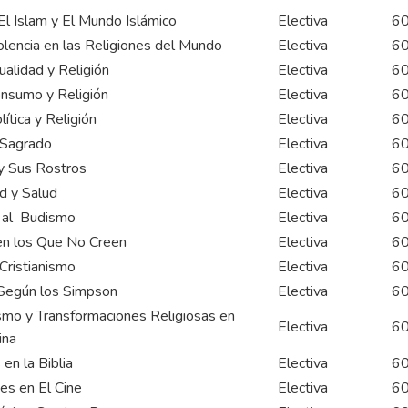
El Islam y El Mundo Islámico
Electiva
6
olencia en las Religiones del Mundo
Electiva
6
alidad y Religión
Electiva
6
nsumo y Religión
Electiva
6
lítica y Religión
Electiva
6
 Sagrado
Electiva
6
y Sus Rostros
Electiva
6
ad y Salud
Electiva
6
n al Budismo
Electiva
6
n los Que No Creen
Electiva
6
 Cristianismo
Electiva
6
 Según los Simpson
Electiva
6
smo y Transformaciones Religiosas en
Electiva
6
ina
en la Biblia
Electiva
6
es en El Cine
Electiva
6