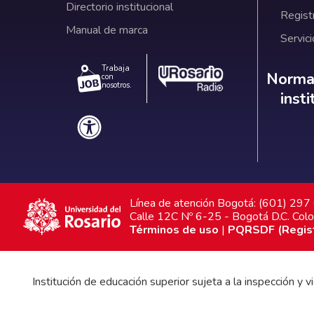
Directorio institucional
Regist
Manual de marca
Servici
Trabaja
Norm
Normat
con
nosotros.
inst
Línea de atención Bogotá: (601) 29
Calle 12C Nº 6-25 - Bogotá D.C. Col
Términos de uso
|
PQRSDF (Registr
Institución de educación superior sujeta a la inspección y