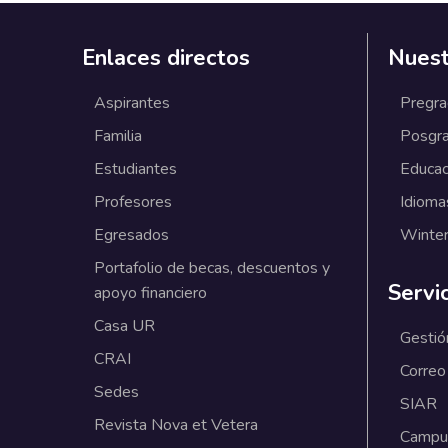
Enlaces directos
Nuest
Aspirantes
Pregr
Familia
Posgr
Estudiantes
Educac
Profesores
Idioma
Egresados
Winter
Portafolio de becas, descuentos y
Servi
apoyo financiero
Casa UR
Gestió
CRAI
Correo
Sedes
SIAR
Revista Nova et Vetera
Campus