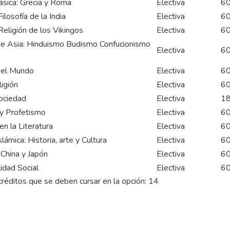
ásica: Grecia y Roma
Electiva
6
ilosofía de la India
Electiva
6
Religión de los Vikingos
Electiva
6
de Asia: Hinduismo Budismo Confucionismo
Electiva
6
del Mundo
Electiva
6
ligión
Electiva
6
Sociedad
Electiva
1
 y Profetismo
Electiva
6
n la Literatura
Electiva
6
Islámica: Historia, arte y Cultura
Electiva
6
China y Japón
Electiva
6
lidad Social
Electiva
6
éditos que se deben cursar en la opción: 14