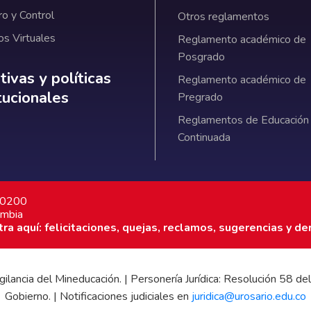
ro y Control
Otros reglamentos
os Virtuales
Reglamento académico de
Posgrado
ativas y políticas institucionales
ivas y políticas
Reglamento académico de
itucionales
Pregrado
Reglamentos de Educación
Continuada
7 0200
ombia
a aquí: felicitaciones, quejas, reclamos, sugerencias y de
 vigilancia del Mineducación. | Personería Jurídica: Resolución 58
Gobierno. | Notificaciones judiciales en
juridica@urosario.edu.co