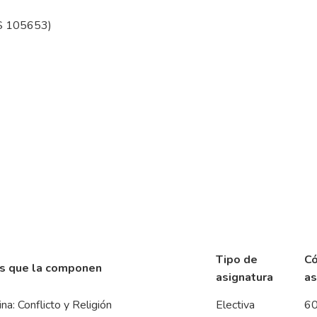
ES 105653)
Tipo de
Có
s que la componen
asignatura
as
na: Conflicto y Religión
Electiva
6