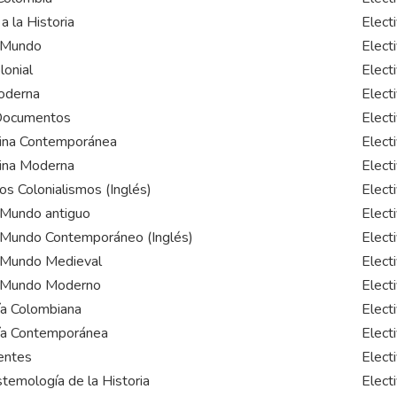
a la Historia
Elect
l Mundo
Elect
lonial
Elect
oderna
Elect
 Documentos
Elect
ina Contemporánea
Elect
ina Moderna
Elect
los Colonialismos (Inglés)
Elect
l Mundo antiguo
Elect
l Mundo Contemporáneo (Inglés)
Elect
l Mundo Medieval
Elect
l Mundo Moderno
Elect
ía Colombiana
Elect
fía Contemporánea
Elect
entes
Elect
stemología de la Historia
Elect