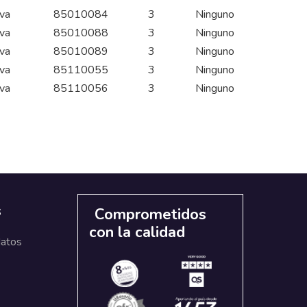
iva
85010084
3
Ninguno
iva
85010088
3
Ninguno
iva
85010089
3
Ninguno
iva
85110055
3
Ninguno
iva
85110056
3
Ninguno
s
Comprometidos
con la calidad
datos