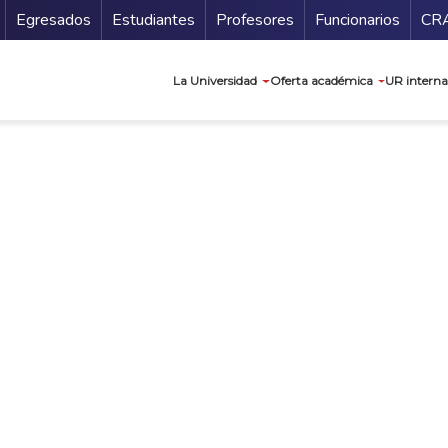
Secundario
Gu
Egresados
Estudiantes
Profesores
Funcionarios
CR
Navegación prin
La Universidad
Oferta académica
UR interna