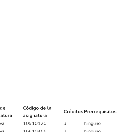
 de
Código de la
Créditos
Prerrequisitos
atura
asignatura
iva
10910120
3
Ninguno
iva
18610455
3
Ninguno