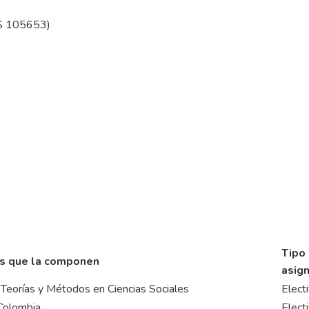
ES 105653)
Tipo
s que la componen
asign
Teorías y Métodos en Ciencias Sociales
Elect
 Colombia
Elect