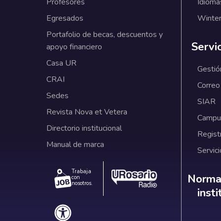
Profesores
Idioma
Egresados
Winter
Portafolio de becas, descuentos y
Servi
apoyo financiero
Casa UR
Gestió
CRAI
Correo
Sedes
SIAR
Revista Nova et Vetera
Campus
Directorio institucional
Regist
Manual de marca
Servici
Trabaja
Norm
Normat
con
nosotros.
inst