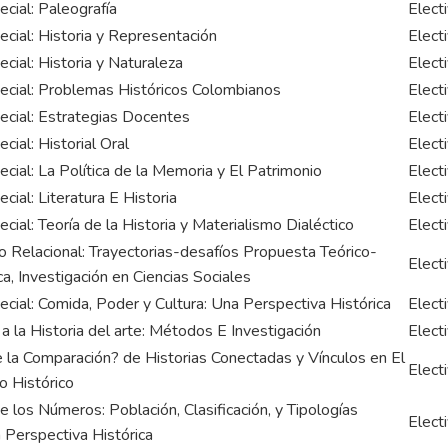
ecial: Paleografía
Elect
ecial: Historia y Representación
Elect
ecial: Historia y Naturaleza
Elect
pecial: Problemas Históricos Colombianos
Elect
ecial: Estrategias Docentes
Elect
cial: Historial Oral
Elect
ecial: La Política de la Memoria y El Patrimonio
Elect
cial: Literatura E Historia
Elect
ecial: Teoría de la Historia y Materialismo Dialéctico
Elect
 Relacional: Trayectorias-desafíos Propuesta Teórico-
Elect
, Investigación en Ciencias Sociales
ecial: Comida, Poder y Cultura: Una Perspectiva Histórica
Elect
 a la Historia del arte: Métodos E Investigación
Elect
 la Comparación? de Historias Conectadas y Vínculos en El
Elect
o Histórico
de los Números: Población, Clasificación, y Tipologías
Elect
Perspectiva Histórica