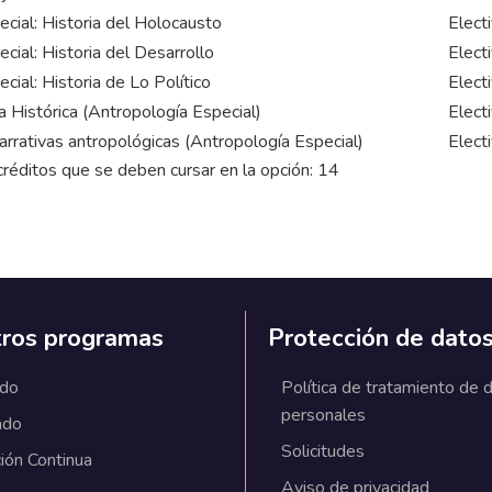
ecial: Historia del Holocausto
Elect
ecial: Historia del Desarrollo
Elect
ecial: Historia de Lo Político
Elect
 Histórica (Antropología Especial)
Elect
rrativas antropológicas (Antropología Especial)
Elect
éditos que se deben cursar en la opción: 14
ros programas
Protección de dato
ado
Política de tratamiento de 
personales
ado
Solicitudes
ión Continua
Aviso de privacidad