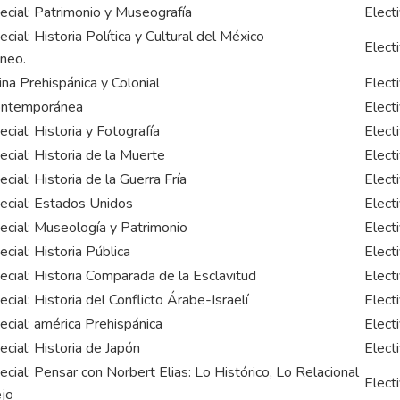
ecial: Patrimonio y Museografía
Elect
cial: Historia Política y Cultural del México
Elect
neo.
na Prehispánica y Colonial
Elect
ontemporánea
Elect
ecial: Historia y Fotografía
Elect
ecial: Historia de la Muerte
Elect
cial: Historia de la Guerra Fría
Elect
ecial: Estados Unidos
Elect
ecial: Museología y Patrimonio
Elect
ecial: Historia Pública
Elect
ecial: Historia Comparada de la Esclavitud
Elect
ecial: Historia del Conflicto Árabe-Israelí
Elect
ecial: américa Prehispánica
Elect
ecial: Historia de Japón
Elect
ecial: Pensar con Norbert Elias: Lo Histórico, Lo Relacional
Elect
jo