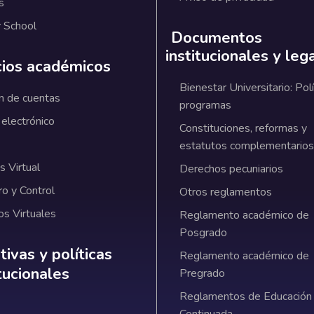
s
 School
Documentos
institucionales y leg
cios académicos
Bienestar Universitario: Polí
n de cuentas
programas
 electrónico
Constituciones, reformas y
estatutos complementarios
 Virtual
Derechos pecuniarios
ro y Control
Otros reglamentos
os Virtuales
Reglamento académico de
Posgrado
ativas y políticas institucionales
ivas y políticas
Reglamento académico de
itucionales
Pregrado
Reglamentos de Educación