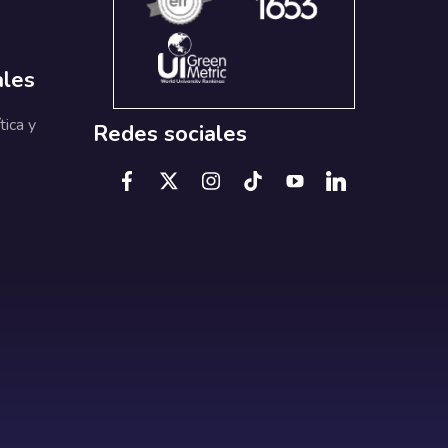
ales
tica y
Redes sociales