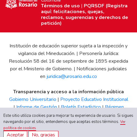
Términos de uso
|
PQRSDF (Registra
aquí: felicitaciones, quejas,
reclamos, sugerencias y derechos de
petición)
Institución de educación superior sujeta a la inspección y
vigilancia del Mineducación. | Personería Jurídica:
Resolución 58 del 16 de septiembre de 1895 expedida
por el Ministerio de Gobierno. | Notificaciones judiciales
en
juridica@urosario.edu.co
Transparencia y acceso a la información pública
Gobierno Universitario
|
Proyecto Educativo Institucional
|
Informe de Gestión
|
Boletín Estadístico
|
Régimen
Tributario
|
Estados Financieros
|
Código de Ética
|
Canal
Este sitio utiliza cookies para mejorar tu experiencia de usuario. Si sigues
de Integridad UR
navegando por el sitio, entendemos que aceptas estos términos.
Ver
política de cookies
Aceptar
No, gracias