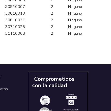
30810003
2
Ninguno
30810007
2
Ninguno
30810010
2
Ninguno
30610031
2
Ninguno
30710028
2
Ninguno
31110008
2
Ninguno
s
Comprometidos
con la calidad
datos