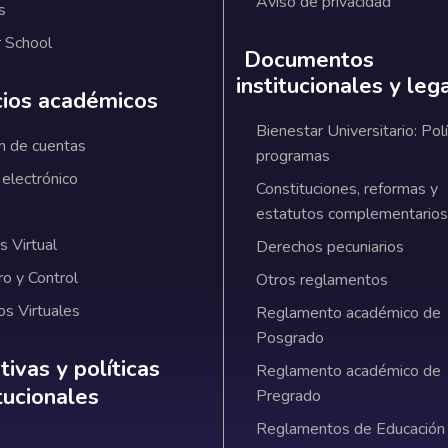
Aviso de privacidad
s
 School
Documentos
institucionales y leg
cios académicos
Bienestar Universitario: Polí
n de cuentas
programas
 electrónico
Constituciones, reformas y
estatutos complementarios
 Virtual
Derechos pecuniarios
ro y Control
Otros reglamentos
os Virtuales
Reglamento académico de
Posgrado
ativas y políticas institucionales
ivas y políticas
Reglamento académico de
itucionales
Pregrado
Reglamentos de Educación