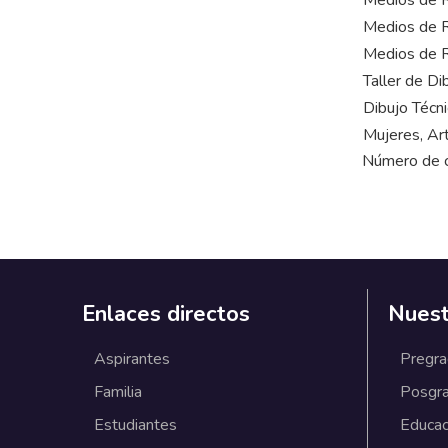
Medios de R
Medios de Re
Medios de Re
Taller de Di
Dibujo Técn
Mujeres, Ar
Número de cr
Enlaces directos
Nuest
Aspirantes
Pregr
Familia
Posgr
Estudiantes
Educac