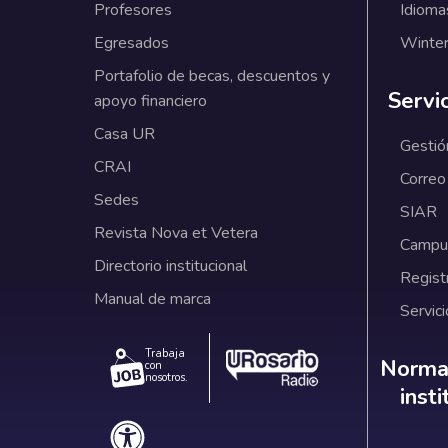
Profesores
Idioma
Egresados
Winter
Portafolio de becas, descuentos y
Servi
apoyo financiero
Casa UR
Gestió
CRAI
Correo
Sedes
SIAR
Revista Nova et Vetera
Campus
Directorio institucional
Regist
Manual de marca
Servici
Trabaja
Norm
Normat
con
nosotros.
inst