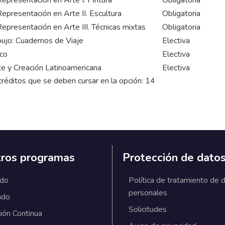
epresentación en Arte I. Pintura
Obligatoria
presentación en Arte II. Escultura
Obligatoria
presentación en Arte III. Técnicas mixtas
Obligatoria
bujo: Cuadernos de Viaje
Electiva
ico
Electiva
te y Creación Latinoamericana
Electiva
éditos que se deben cursar en la opción: 14
ros programas
Protección de dato
ado
Política de tratamiento de 
personales
ado
Solicitudes
ión Continua