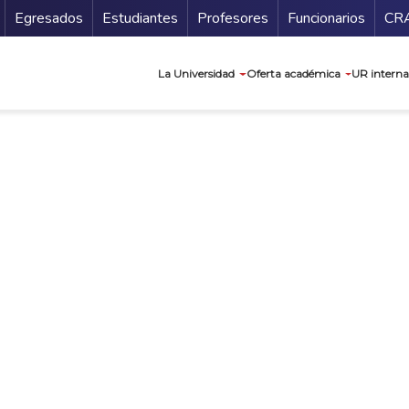
Secundario
Gu
Egresados
Estudiantes
Profesores
Funcionarios
CR
Navegación prin
La Universidad
Oferta académica
UR interna