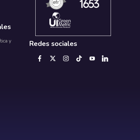
ales
tica y
Redes sociales