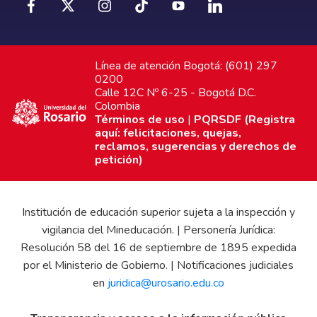
Línea de atención Bogotá: (601) 297
0200
Calle 12C Nº 6-25 - Bogotá D.C.
Colombia
Términos de uso
|
PQRSDF (Registra
aquí: felicitaciones, quejas,
reclamos, sugerencias y derechos de
petición)
Institución de educación superior sujeta a la inspección y
vigilancia del Mineducación. | Personería Jurídica:
Resolución 58 del 16 de septiembre de 1895 expedida
por el Ministerio de Gobierno. | Notificaciones judiciales
en
juridica@urosario.edu.co