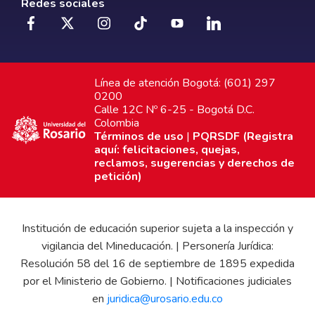
Redes sociales
Línea de atención Bogotá: (601) 297
0200
Calle 12C Nº 6-25 - Bogotá D.C.
Colombia
Términos de uso
|
PQRSDF (Registra
aquí: felicitaciones, quejas,
reclamos, sugerencias y derechos de
petición)
Institución de educación superior sujeta a la inspección y
vigilancia del Mineducación. | Personería Jurídica:
Resolución 58 del 16 de septiembre de 1895 expedida
por el Ministerio de Gobierno. | Notificaciones judiciales
en
juridica@urosario.edu.co