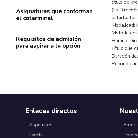
título de pr
(La Direcció
Asignaturas que conforman
el coterminal
estudiantes 
Modalidad: I
Metodología
Requisitos de admisión
Horario: Diu
para aspirar a la opción
Título que o
Duración de
Periodicidad
Enlaces directos
Nuest
Aspirantes
Pregr
Familia
Posgr