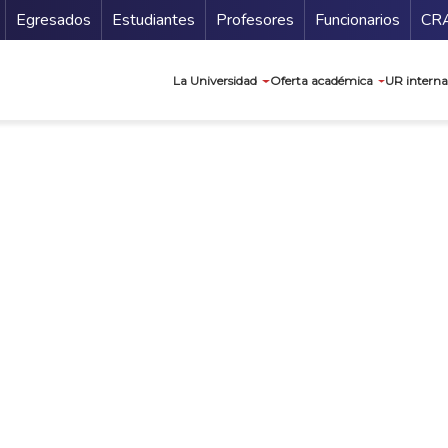
Secundario
Gu
Egresados
Estudiantes
Profesores
Funcionarios
CR
Navegación prin
La Universidad
Oferta académica
UR interna