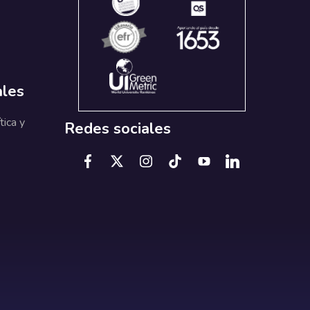
ales
tica y
Redes sociales