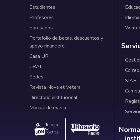
Estudiantes
Educac
Profesores
Idioma
Egresados
Winter
Portafolio de becas, descuentos y
Servi
apoyo financiero
Casa UR
Gestió
CRAI
Correo
Sedes
SIAR
Revista Nova et Vetera
Campus
Directorio institucional
Regist
Manual de marca
Servici
Trabaja
Norm
Normat
con
nosotros.
inst