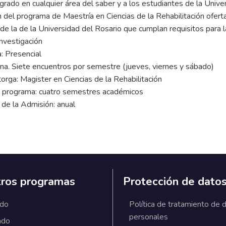
egrado en cualquier área del saber y a los estudiantes de la Univ
n del programa de Maestría en Ciencias de la Rehabilitación ofer
de la de la Universidad del Rosario que cumplan requisitos para l
nvestigación
: Presencial
rna. Siete encuentros por semestre (jueves, viernes y sábado)
torga: Magister en Ciencias de la Rehabilitación
l programa: cuatro semestres académicos
 de la Admisión: anual
ros programas
Protección de dato
ado
Política de tratamiento de 
personales
ado