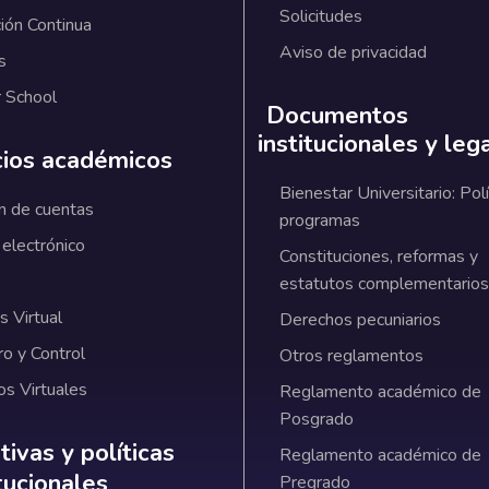
Solicitudes
ión Continua
Aviso de privacidad
s
 School
Documentos
institucionales y leg
cios académicos
Bienestar Universitario: Polí
n de cuentas
programas
 electrónico
Constituciones, reformas y
estatutos complementarios
 Virtual
Derechos pecuniarios
ro y Control
Otros reglamentos
os Virtuales
Reglamento académico de
Posgrado
ativas y políticas institucionales
ivas y políticas
Reglamento académico de
itucionales
Pregrado