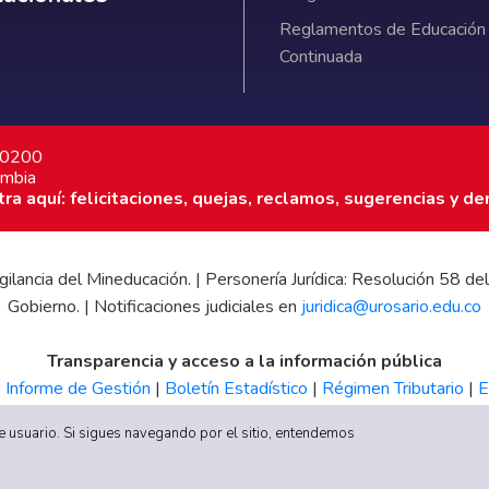
Reglamentos de Educación
Continuada
7 0200
ombia
a aquí: felicitaciones, quejas, reclamos, sugerencias y de
 vigilancia del Mineducación. | Personería Jurídica: Resolución 58
Gobierno. | Notificaciones judiciales en
juridica@urosario.edu.co
Transparencia y acceso a la información pública
|
Informe de Gestión
|
Boletín Estadístico
|
Régimen Tributario
|
E
UR
 de usuario. Si sigues navegando por el sitio, entendemos