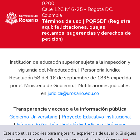
0200
Calle 12C Nº 6-25 - Bogotá D.C.
Colombia
Términos de uso
|
PQRSDF (Registra
aquí: felicitaciones, quejas,
reclamos, sugerencias y derechos de
petición)
Institución de educación superior sujeta a la inspección y
vigilancia del Mineducación. | Personería Jurídica:
Resolución 58 del 16 de septiembre de 1895 expedida
por el Ministerio de Gobierno. | Notificaciones judiciales
en
juridica@urosario.edu.co
Transparencia y acceso a la información pública
Gobierno Universitario
|
Proyecto Educativo Institucional
|
Informe de Gestión
|
Boletín Estadístico
|
Régimen
Tributario
|
Estados Financieros
|
Código de Ética
|
Canal
Este sitio utiliza cookies para mejorar tu experiencia de usuario. Si sigues
navegando por el sitio, entendemos que aceptas estos términos.
Ver