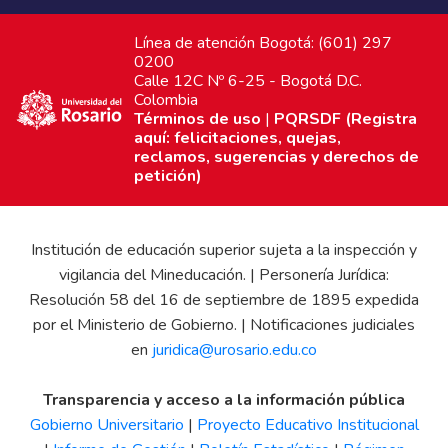
Línea de atención Bogotá: (601) 297
0200
Calle 12C Nº 6-25 - Bogotá D.C.
Colombia
Términos de uso
|
PQRSDF (Registra
aquí: felicitaciones, quejas,
reclamos, sugerencias y derechos de
petición)
Institución de educación superior sujeta a la inspección y
vigilancia del Mineducación. | Personería Jurídica:
Resolución 58 del 16 de septiembre de 1895 expedida
por el Ministerio de Gobierno. | Notificaciones judiciales
en
juridica@urosario.edu.co
Transparencia y acceso a la información pública
Gobierno Universitario
|
Proyecto Educativo Institucional