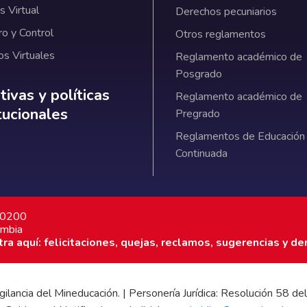
 Virtual
Derechos pecuniarios
ro y Control
Otros reglamentos
os Virtuales
Reglamento académico de
Posgrado
ativas y políticas institucionales
ivas y políticas
Reglamento académico de
itucionales
Pregrado
Reglamentos de Educación
Continuada
7 0200
ombia
a aquí: felicitaciones, quejas, reclamos, sugerencias y de
 vigilancia del Mineducación. | Personería Jurídica: Resolución 58