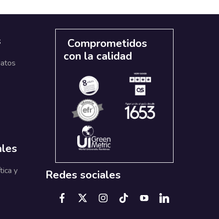
s
Comprometidos
con la calidad
datos
ales
tica y
Redes sociales