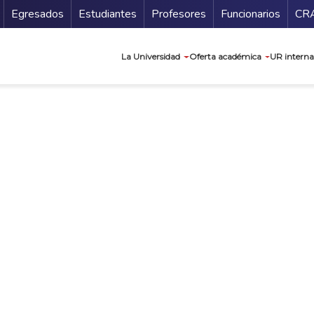
Secundario
Gu
Egresados
Estudiantes
Profesores
Funcionarios
CR
Navegación prin
La Universidad
Oferta académica
UR interna