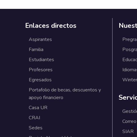
Enlaces directos
Nuest
Aspirantes
Pregr
Familia
Posgr
Estudiantes
Educac
Profesores
Idioma
Egresados
Winter
Portafolio de becas, descuentos y
Servi
apoyo financiero
Casa UR
Gestió
CRAI
Correo
Sedes
SIAR