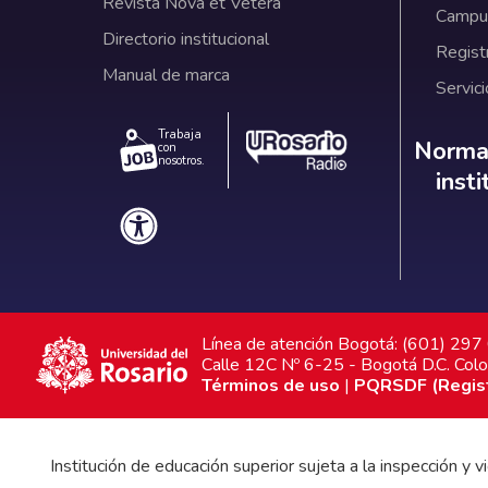
Revista Nova et Vetera
Campus
Directorio institucional
Regist
Manual de marca
Servici
Trabaja
Norm
Normat
con
nosotros.
inst
Línea de atención Bogotá: (601) 29
Calle 12C Nº 6-25 - Bogotá D.C. Col
Términos de uso
|
PQRSDF (Registr
Institución de educación superior sujeta a la inspección y