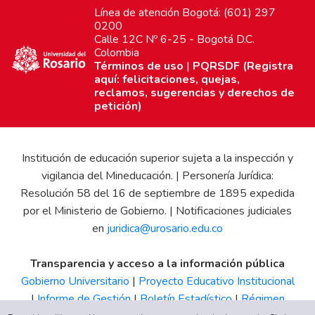
Línea de atención Bogotá: (601) 297
0200
Calle 12C Nº 6-25 - Bogotá D.C.
Colombia
Términos de uso
|
PQRSDF (Registra
aquí: felicitaciones, quejas,
reclamos, sugerencias y derechos de
petición)
Institución de educación superior sujeta a la inspección y
vigilancia del Mineducación. | Personería Jurídica:
Resolución 58 del 16 de septiembre de 1895 expedida
por el Ministerio de Gobierno. | Notificaciones judiciales
en
juridica@urosario.edu.co
Transparencia y acceso a la información pública
Gobierno Universitario
|
Proyecto Educativo Institucional
|
Informe de Gestión
|
Boletín Estadístico
|
Régimen