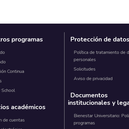
ros programas
Protección de dato
ado
Política de tratamiento de 
personales
ado
Solicitudes
ión Continua
Aviso de privacidad
s
 School
Documentos
institucionales y leg
cios académicos
Bienestar Universitario: Polí
n de cuentas
programas