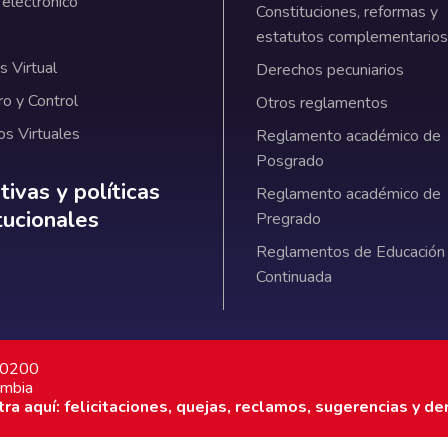
 electrónico
Constituciones, reformas y
estatutos complementarios
 Virtual
Derechos pecuniarios
ro y Control
Otros reglamentos
os Virtuales
Reglamento académico de
Posgrado
ativas y políticas institucionales
ivas y políticas
Reglamento académico de
itucionales
Pregrado
Reglamentos de Educación
Continuada
7 0200
ombia
a aquí: felicitaciones, quejas, reclamos, sugerencias y de