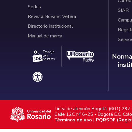
Correo
Sedes
SIAR
Revista Nova et Vetera
Campus
Directorio institucional
Regist
Manual de marca
Servici
Trabaja
Norm
Normat
con
nosotros.
inst
Línea de atención Bogotá: (601) 29
Calle 12C Nº 6-25 - Bogotá D.C. Col
Términos de uso
|
PQRSDF (Registr