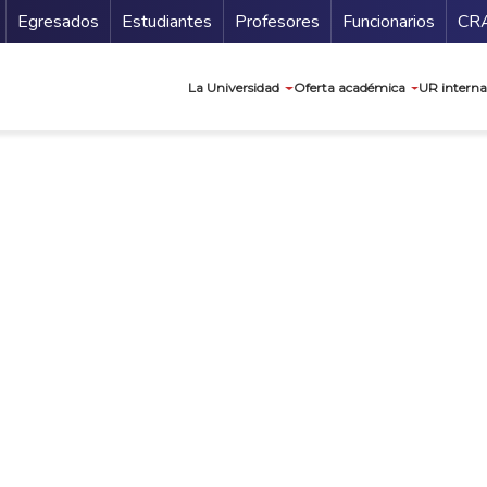
Secundario
Gu
Egresados
Estudiantes
Profesores
Funcionarios
CR
Navegación prin
La Universidad
Oferta académica
UR interna