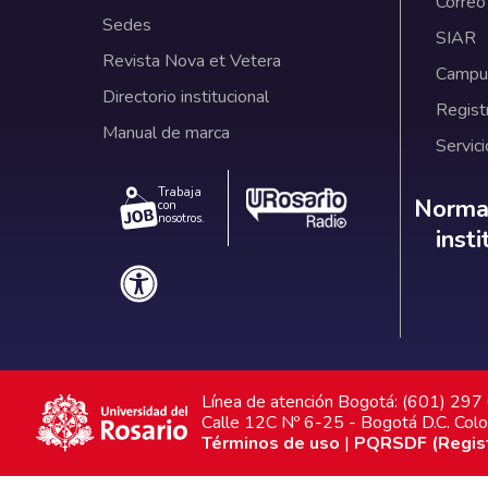
Correo
Sedes
SIAR
Revista Nova et Vetera
Campus
Directorio institucional
Regist
Manual de marca
Servici
Trabaja
Norm
Normat
con
nosotros.
inst
Línea de atención Bogotá: (601) 29
Calle 12C Nº 6-25 - Bogotá D.C. Col
Términos de uso
|
PQRSDF (Registr