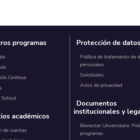
ros programas
Protección de dato
ado
Política de tratamiento de 
personales
ado
Solicitudes
ión Continua
Aviso de privacidad
s
 School
Documentos
institucionales y leg
cios académicos
Bienestar Universitario: Polí
n de cuentas
programas