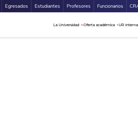
Secundario
Gu
Egresados
Estudiantes
Profesores
Funcionarios
CR
Navegación prin
La Universidad
Oferta académica
UR interna