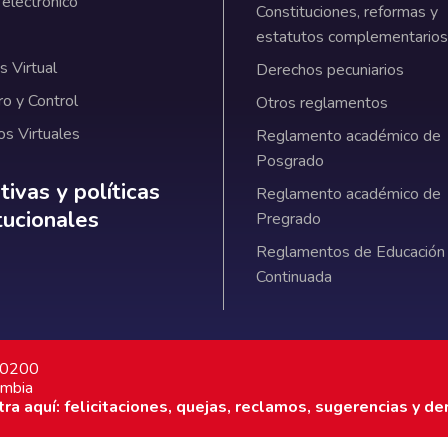
 electrónico
Constituciones, reformas y
estatutos complementarios
 Virtual
Derechos pecuniarios
ro y Control
Otros reglamentos
os Virtuales
Reglamento académico de
Posgrado
ativas y políticas institucionales
ivas y políticas
Reglamento académico de
itucionales
Pregrado
Reglamentos de Educación
Continuada
7 0200
ombia
a aquí: felicitaciones, quejas, reclamos, sugerencias y de