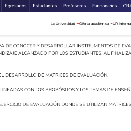
Secundario
Gu
Egresados
Estudiantes
Profesores
Funcionarios
CR
Navegación prin
La Universidad
Oferta académica
UR interna
VA DE CONOCER Y DESARROLLAR INSTRUMENTOS DE EVA
DIZAJE ALCANZADO POR LOS ESTUDIANTES. AL FINALIZA
EL DESARROLLO DE MATRICES DE EVALUACIÓN.
ALINEADAS CON LOS PROPÓSITOS Y LOS TEMAS DE ENSE
JERCICIO DE EVALUACIÓN DONDE SE UTILIZAN MATRICE