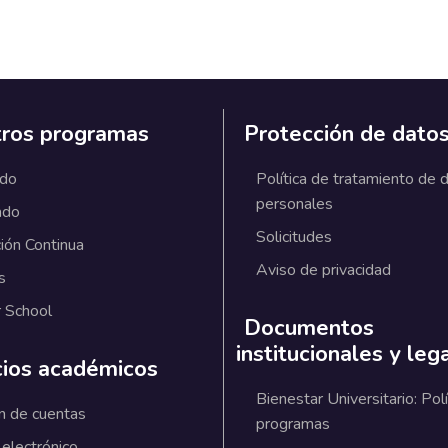
ros programas
Protección de dato
ado
Política de tratamiento de 
personales
ado
Solicitudes
ión Continua
Aviso de privacidad
s
 School
Documentos
institucionales y leg
cios académicos
Bienestar Universitario: Polí
n de cuentas
programas
 electrónico