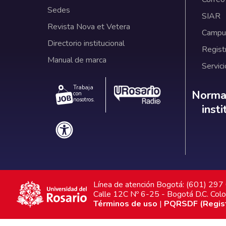
Sedes
SIAR
Revista Nova et Vetera
Campus
Directorio institucional
Regist
Manual de marca
Servici
Trabaja
Norm
Normat
con
nosotros.
inst
Línea de atención Bogotá: (601) 29
Calle 12C Nº 6-25 - Bogotá D.C. Col
Términos de uso
|
PQRSDF (Registr