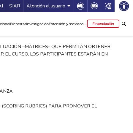
ía de servicios
Icon
Icon
Icon
AI
SIAR
Atención al usuario
cipal
Financiación
cional
Bienestar
Investigación
Extensión y sociedad
LUACIÓN –MATRICES- QUE PERMITAN OBTENER
R EL CURSO, LOS PARTICIPANTES ESTARÁN EN
ÑANZA.
S (SCORING RUBRICS) PARA PROMOVER EL