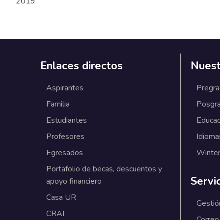
2019
Enlaces directos
Nuest
Aspirantes
Pregr
Familia
Posgr
Estudiantes
Educac
Profesores
Idioma
Egresados
Winter
Portafolio de becas, descuentos y
Servi
apoyo financiero
Casa UR
Gestió
CRAI
Correo