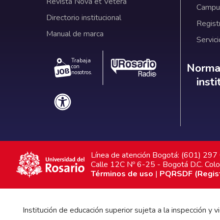
Revista Nova et Vetera
Campus
Directorio institucional
Regist
Manual de marca
Servici
Trabaja
Norm
Normat
con
nosotros.
inst
Línea de atención Bogotá: (601) 29
Calle 12C Nº 6-25 - Bogotá D.C. Col
Términos de uso
|
PQRSDF (Registr
Institución de educación superior sujeta a la inspección y