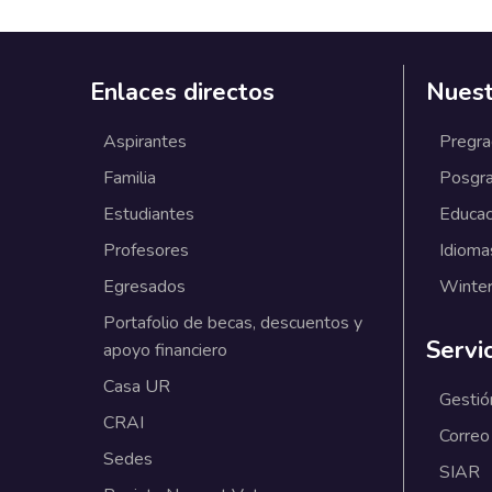
Enlaces directos
Nuest
Aspirantes
Pregr
Familia
Posgr
Estudiantes
Educac
Profesores
Idioma
Egresados
Winter
Portafolio de becas, descuentos y
Servi
apoyo financiero
Casa UR
Gestió
CRAI
Correo
Sedes
SIAR