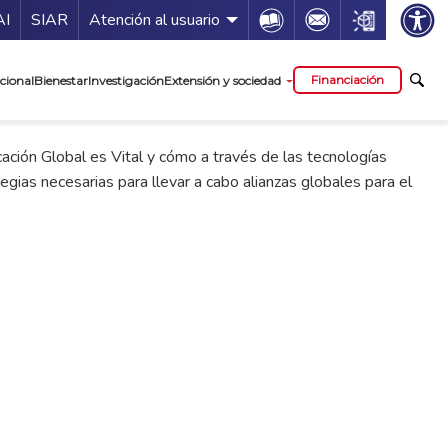
ía de servicios
Icon
Icon
Icon
AI
SIAR
Atención al usuario
cipal
Financiación
cional
Bienestar
Investigación
Extensión y sociedad
ación Global es Vital y cómo a través de las tecnologías
gias necesarias para llevar a cabo alianzas globales para el