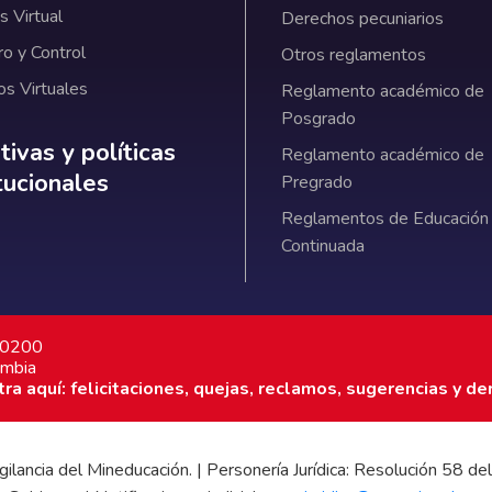
 Virtual
Derechos pecuniarios
ro y Control
Otros reglamentos
os Virtuales
Reglamento académico de
Posgrado
ativas y políticas institucionales
ivas y políticas
Reglamento académico de
itucionales
Pregrado
Reglamentos de Educación
Continuada
7 0200
ombia
a aquí: felicitaciones, quejas, reclamos, sugerencias y de
 vigilancia del Mineducación. | Personería Jurídica: Resolución 58