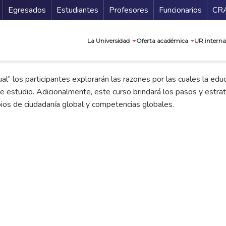
Secundario
Gu
Egresados
Estudiantes
Profesores
Funcionarios
CR
Navegación prin
La Universidad
Oferta académica
UR interna
” los participantes explorarán las razones por las cuales la educ
e estudio. Adicionalmente, este curso brindará los pasos y estrate
pios de ciudadanía global y competencias globales.