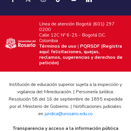
Línea de atención Bogotá: (601) 297
0200
Calle 12C Nº 6-25 - Bogotá D.C.
Colombia
Términos de uso
|
PQRSDF (Registra
aquí: felicitaciones, quejas,
reclamos, sugerencias y derechos de
petición)
Institución de educación superior sujeta a la inspección y
vigilancia del Mineducación. | Personería Jurídica:
Resolución 58 del 16 de septiembre de 1895 expedida
por el Ministerio de Gobierno. | Notificaciones judiciales
en
juridica@urosario.edu.co
Transparencia y acceso a la información pública