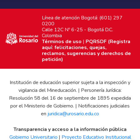
Línea de atención Bogotá: (601) 297
0200
Calle 12C Nº 6-25 - Bogotá D.C.
Colombia
Términos de uso
|
PQRSDF (Registra
aquí: felicitaciones, quejas,
reclamos, sugerencias y derechos de
petición)
Institución de educación superior sujeta a la inspección y
vigilancia del Mineducación. | Personería Jurídica:
Resolución 58 del 16 de septiembre de 1895 expedida
por el Ministerio de Gobierno. | Notificaciones judiciales
en
juridica@urosario.edu.co
Transparencia y acceso a la información pública
Gobierno Universitario
|
Proyecto Educativo Institucional