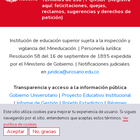
aquí: felicitaciones, quejas,
reclamos, sugerencias y derechos de
petición)
Institución de educación superior sujeta a la inspección y
vigilancia del Mineducación. | Personería Jurídica:
Resolución 58 del 16 de septiembre de 1895 expedida
por el Ministerio de Gobierno. | Notificaciones judiciales
en
juridica@urosario.edu.co
Transparencia y acceso a la información pública
Gobierno Universitario
|
Proyecto Educativo Institucional
|
Informe de Gestión
|
Boletín Estadístico
|
Régimen
Tributario
|
Estados Financieros
|
Código de Ética
|
Canal
Este sitio utiliza cookies para mejorar tu experiencia de usuario. Si sigues
de Integridad UR
navegando por el sitio, entendemos que aceptas estos términos.
Ver
política de cookies
Aceptar
No, gracias