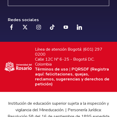
Redes sociales
Línea de atención Bogotá: (601) 297
0200
Calle 12C Nº 6-25 - Bogotá D.C.
Colombia
Términos de uso
|
PQRSDF (Registra
aquí: felicitaciones, quejas,
reclamos, sugerencias y derechos de
petición)
Institución de educación superior sujeta a la inspección y
vigilancia del Mineducación. | Personería Jurídica:
Resolución 58 del 16 de septiembre de 1895 expedida