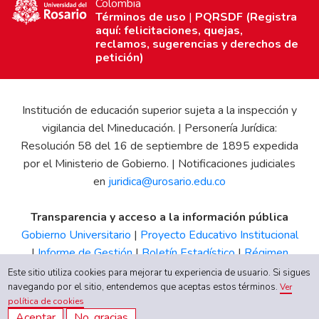
Colombia
Términos de uso
|
PQRSDF (Registra
aquí: felicitaciones, quejas,
reclamos, sugerencias y derechos de
petición)
Institución de educación superior sujeta a la inspección y
vigilancia del Mineducación. | Personería Jurídica:
Resolución 58 del 16 de septiembre de 1895 expedida
por el Ministerio de Gobierno. | Notificaciones judiciales
en
juridica@urosario.edu.co
Transparencia y acceso a la información pública
Gobierno Universitario
|
Proyecto Educativo Institucional
|
Informe de Gestión
|
Boletín Estadístico
|
Régimen
Tributario
|
Estados Financieros
|
Código de Ética
|
Canal
Este sitio utiliza cookies para mejorar tu experiencia de usuario. Si sigues
de Integridad UR
navegando por el sitio, entendemos que aceptas estos términos.
Ver
política de cookies
Aceptar
No, gracias