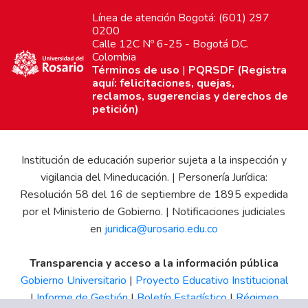
Línea de atención Bogotá: (601) 297
0200
Calle 12C Nº 6-25 - Bogotá D.C.
Colombia
Términos de uso
|
PQRSDF (Registra
aquí: felicitaciones, quejas,
reclamos, sugerencias y derechos de
petición)
Institución de educación superior sujeta a la inspección y
vigilancia del Mineducación. | Personería Jurídica:
Resolución 58 del 16 de septiembre de 1895 expedida
por el Ministerio de Gobierno. | Notificaciones judiciales
en
juridica@urosario.edu.co
Transparencia y acceso a la información pública
Gobierno Universitario
|
Proyecto Educativo Institucional
|
Informe de Gestión
|
Boletín Estadístico
|
Régimen