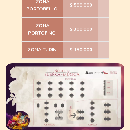
ZONA
$ 500.000
42
PORTOBELLO
ZONA
$ 300.000
100
PORTOFINO
ZONA TURIN
$ 150.000
103
Next
Previous