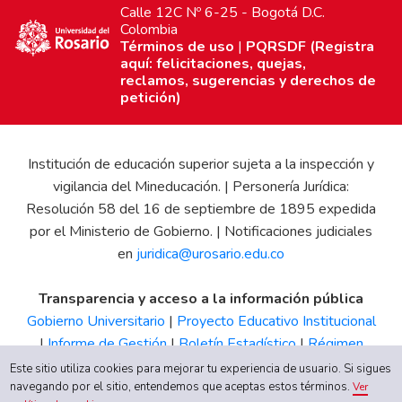
Calle 12C Nº 6-25 - Bogotá D.C.
Colombia
Términos de uso
|
PQRSDF (Registra
aquí: felicitaciones, quejas,
reclamos, sugerencias y derechos de
petición)
Institución de educación superior sujeta a la inspección y
vigilancia del Mineducación. | Personería Jurídica:
Resolución 58 del 16 de septiembre de 1895 expedida
por el Ministerio de Gobierno. | Notificaciones judiciales
en
juridica@urosario.edu.co
Transparencia y acceso a la información pública
Gobierno Universitario
|
Proyecto Educativo Institucional
|
Informe de Gestión
|
Boletín Estadístico
|
Régimen
Tributario
|
Estados Financieros
|
Código de Ética
|
Canal
Este sitio utiliza cookies para mejorar tu experiencia de usuario. Si sigues
de Integridad UR
navegando por el sitio, entendemos que aceptas estos términos.
Ver