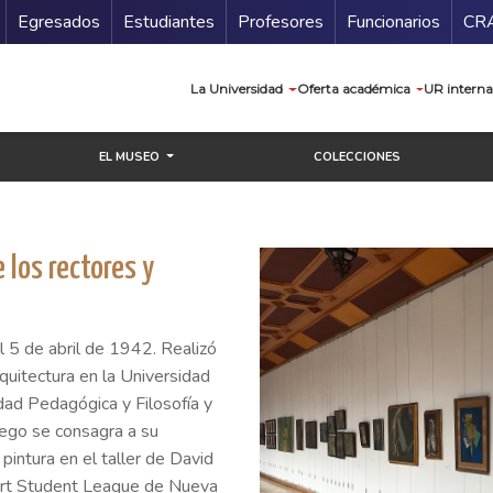
Secundario
Gu
Egresados
Estudiantes
Profesores
Funcionarios
CR
Navegación prin
La Universidad
Oferta académica
UR interna
EL MUSEO
COLECCIONES
 los rectores y
el 5 de abril de 1942. Realizó
rquitectura en la Universidad
dad Pedagógica y Filosofía y
uego se consagra a su
 pintura en el taller de David
Art Student League de Nueva