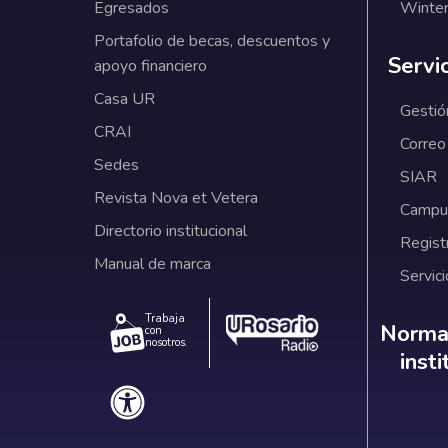
Egresados
Winter
Portafolio de becas, descuentos y
Servi
apoyo financiero
Casa UR
Gestió
CRAI
Correo
Sedes
SIAR
Revista Nova et Vetera
Campus
Directorio institucional
Regist
Manual de marca
Servici
Trabaja
Norm
Normat
con
nosotros.
inst