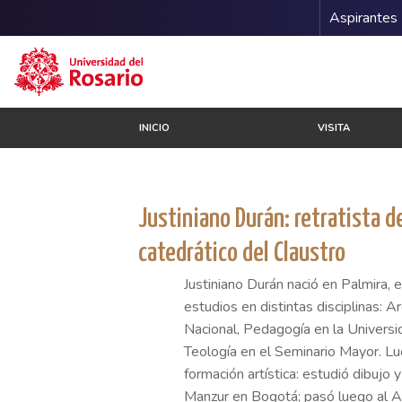
Menu 
Aspirantes
Pasar al contenido principal
INICIO
VISITA
Justiniano Durán: retratista de
catedrático del Claustro
Justiniano Durán nació en Palmira, 
estudios en distintas disciplinas: A
Nacional, Pedagogía en la Universi
Teología en el Seminario Mayor. L
formación artística: estudió dibujo y
Manzur en Bogotá; pasó luego al 