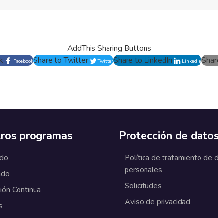
AddThis Sharing Buttons
k
Share to Twitter
Share to LinkedIn
Shar
Facebook
Twitter
LinkedIn
ros programas
Protección de dato
ado
Política de tratamiento de 
personales
ado
Solicitudes
ión Continua
Aviso de privacidad
s