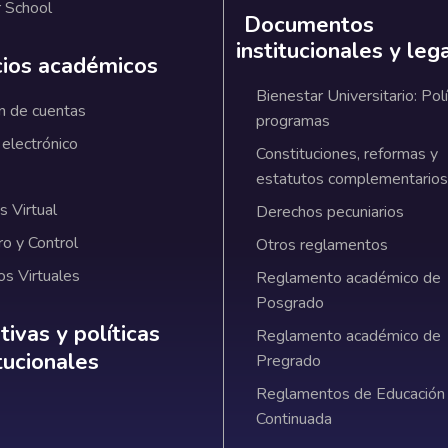
 School
Documentos
institucionales y leg
cios académicos
Bienestar Universitario: Polí
n de cuentas
programas
 electrónico
Constituciones, reformas y
estatutos complementarios
 Virtual
Derechos pecuniarios
ro y Control
Otros reglamentos
os Virtuales
Reglamento académico de
Posgrado
ativas y políticas institucionales
ivas y políticas
Reglamento académico de
itucionales
Pregrado
Reglamentos de Educación
Continuada