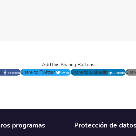
AddThis Sharing Buttons
k
Share to Twitter
Share to LinkedIn
Shar
Facebook
Twitter
LinkedIn
ros programas
Protección de dato