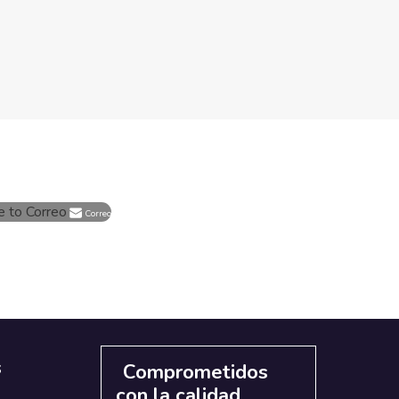
e to Correo
Correo
s
Comprometidos
con la calidad