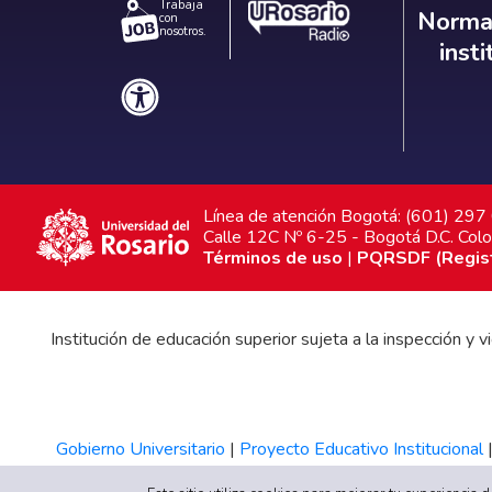
Trabaja
Norm
Normat
con
nosotros.
inst
Línea de atención Bogotá: (601) 29
Calle 12C Nº 6-25 - Bogotá D.C. Col
Términos de uso
|
PQRSDF (Registr
Institución de educación superior sujeta a la inspección y
Gobierno Universitario
|
Proyecto Educativo Institucional