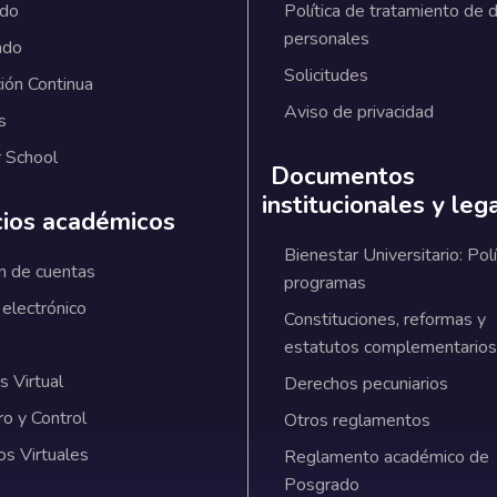
ado
Política de tratamiento de 
personales
ado
Solicitudes
ión Continua
Aviso de privacidad
s
 School
Documentos
institucionales y leg
cios académicos
Bienestar Universitario: Polí
n de cuentas
programas
 electrónico
Constituciones, reformas y
estatutos complementarios
 Virtual
Derechos pecuniarios
ro y Control
Otros reglamentos
os Virtuales
Reglamento académico de
Posgrado