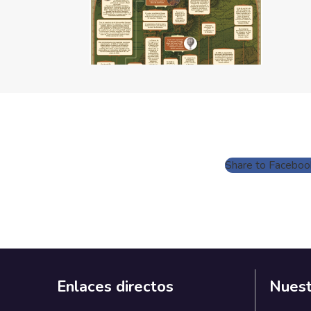
Share to Faceboo
Enlaces directos
Nuest