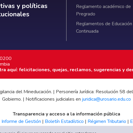
ativas y políticas institucionales
ivas y políticas
Reglamento académico de
itucionales
Pregrado
Reglamentos de Educación
Continuada
7 0200
ombia
a aquí: felicitaciones, quejas, reclamos, sugerencias y de
 vigilancia del Mineducación. | Personería Jurídica: Resolución 58
Gobierno. | Notificaciones judiciales en
juridica@urosario.edu.co
Transparencia y acceso a la información pública
|
Informe de Gestión
|
Boletín Estadístico
|
Régimen Tributario
|
E
UR