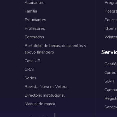
Aspirantes
Pregr
Familia
Posgr
Estudiantes
Educac
Profesores
Idioma
Egresados
Winter
Portafolio de becas, descuentos y
Servi
apoyo financiero
Casa UR
Gestió
CRAI
Correo
Sedes
SIAR
Revista Nova et Vetera
Campus
Directorio institucional
Regist
Manual de marca
Servici