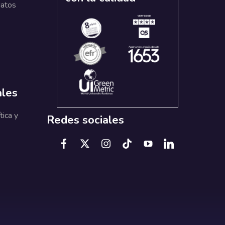
datos
ales
tica y
Redes sociales