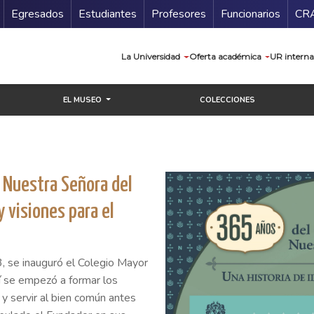
Secundario
Gu
Egresados
Estudiantes
Profesores
Funcionarios
CR
Navegación prin
La Universidad
Oferta académica
UR interna
EL MUSEO
COLECCIONES
 Nuestra Señora del
y visiones para el
, se inauguró el Colegio Mayor
í se empezó a formar los
 y servir al bien común antes