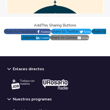
AddThis Sharing Buttons
Share to Facebook
Share to Twitter
Share to
Facebook
Twitter
LinkedIn
Share to Correo
LinkedIn
Correo
Enlaces directos
Trabaja con
nosotros.
Nuestros programas