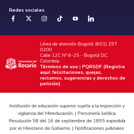
Redes sociales
Línea de atención Bogotá: (601) 297
0200
Calle 12C Nº 6-25 - Bogotá D.C.
Colombia
Términos de uso
|
PQRSDF (Registra
aquí: felicitaciones, quejas,
reclamos, sugerencias y derechos de
petición)
Institución de educación superior sujeta a la inspección y
vigilancia del Mineducación. | Personería Jurídica:
Resolución 58 del 16 de septiembre de 1895 expedida
por el Ministerio de Gobierno. | Notificaciones judiciales