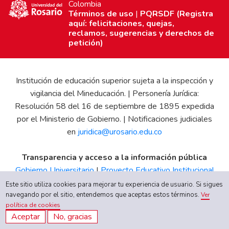
Colombia
Términos de uso
|
PQRSDF (Registra
aquí: felicitaciones, quejas,
reclamos, sugerencias y derechos de
petición)
Institución de educación superior sujeta a la inspección y
vigilancia del Mineducación. | Personería Jurídica:
Resolución 58 del 16 de septiembre de 1895 expedida
por el Ministerio de Gobierno. | Notificaciones judiciales
en
juridica@urosario.edu.co
Transparencia y acceso a la información pública
Gobierno Universitario
|
Proyecto Educativo Institucional
|
Informe de Gestión
|
Boletín Estadístico
|
Régimen
Este sitio utiliza cookies para mejorar tu experiencia de usuario. Si sigues
Tributario
|
Estados Financieros
|
Código de Ética
|
Canal
navegando por el sitio, entendemos que aceptas estos términos.
Ver
política de cookies
de Integridad UR
Aceptar
No, gracias