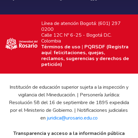
Línea de atención Bogotá: (601) 297
0200
Calle 12C Nº 6-25 - Bogotá D.C.
Colombia
Términos de uso
|
PQRSDF (Registra
aquí: felicitaciones, quejas,
reclamos, sugerencias y derechos de
petición)
Institución de educación superior sujeta a la inspección y
vigilancia del Mineducación. | Personería Jurídica:
Resolución 58 del 16 de septiembre de 1895 expedida
por el Ministerio de Gobierno. | Notificaciones judiciales
en
juridica@urosario.edu.co
Transparencia y acceso a la información pública