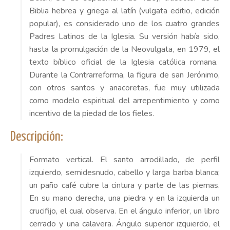
Biblia hebrea y griega al latín
(
vulgata
editio
, edición
popular)
, es considerado uno de los cuatro grandes
Padres Latinos de la Iglesia.
Su versión había sido,
hasta la promulgación de la
Neovulgata
, en 1979, el
texto bíblico oficial de la Iglesia católica romana.
Durante la Contrarreforma, l
a figura de san Jerónimo,
con otros santos y anacoretas,
fue muy utilizada
como modelo espiritual del arrepentimiento y como
in
centivo de la piedad de los fieles.
Descripción:
Formato vertical. El santo arrodillado, de perfil
izquierdo, semidesnudo, cabello y larga barba blanca;
un paño café cubre la cintura y parte de las piernas.
En su mano derecha, una piedra y en la izquierda un
crucifijo, el cual observa. En el ángulo inferior, un libro
cerrado y una calavera.
Á
ngulo superior izquierdo
,
e
l