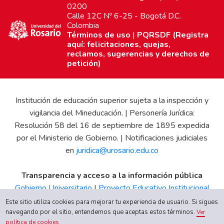
0200
Calle 12C Nº 6-25 - Bogotá D.C.
Colombia
Términos de uso
|
PQRSDF (Registra
aquí: felicitaciones, quejas,
reclamos, sugerencias y derechos de
petición)
Institución de educación superior sujeta a la inspección y
vigilancia del Mineducación. | Personería Jurídica:
Resolución 58 del 16 de septiembre de 1895 expedida
por el Ministerio de Gobierno. | Notificaciones judiciales
en
juridica@urosario.edu.co
Transparencia y acceso a la información pública
Gobierno Universitario
|
Proyecto Educativo Institucional
|
Informe de Gestión
|
Boletín Estadístico
|
Régimen
Este sitio utiliza cookies para mejorar tu experiencia de usuario. Si sigues
Tributario
|
Estados Financieros
|
Código de Ética
|
Canal
navegando por el sitio, entendemos que aceptas estos términos.
Ver
política de cookies