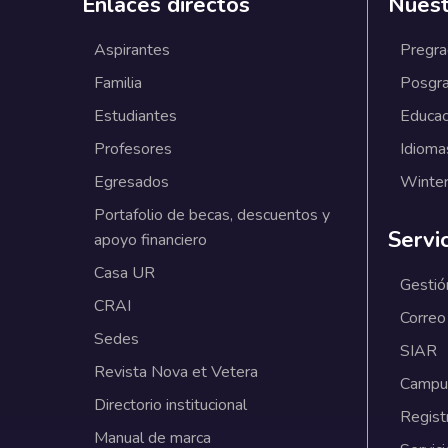
Enlaces directos
Nuest
Aspirantes
Pregr
Familia
Posgr
Estudiantes
Educac
Profesores
Idioma
Egresados
Winter
Portafolio de becas, descuentos y
Servi
apoyo financiero
Casa UR
Gestió
CRAI
Correo
Sedes
SIAR
Revista Nova et Vetera
Campus
Directorio institucional
Regist
Manual de marca