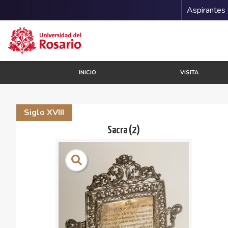
Menu 
Aspirantes
Pasar al contenido principal
INICIO
VISITA
Siglo XVIII
Sacra (2)