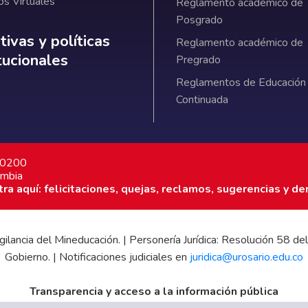
os Virtuales
Reglamento académico de
Posgrado
ativas y políticas institucionales
ivas y políticas
Reglamento académico de
itucionales
Pregrado
Reglamentos de Educación
Continuada
7 0200
ombia
a aquí: felicitaciones, quejas, reclamos, sugerencias y de
 vigilancia del Mineducación. | Personería Jurídica: Resolución 58
Gobierno. | Notificaciones judiciales en
juridica@urosario.edu.co
Transparencia y acceso a la información pública