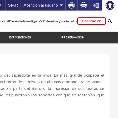
ía de servicios
Icon
Icon
Icon
AI
SIAR
Atención al usuario
cipal
Financiación
cional
Bienestar
Investigación
Extensión y sociedad
EXPOSICIONES
PRESERVACIÓN
uso del sacerdote en la misa. La más grande ocupaba el
an textos de la misa o de algunas oraciones relacionadas,
odo a partir del Barroco, la impresión de sus textos se
e les pusieron y los soportes con que se sostenían (que