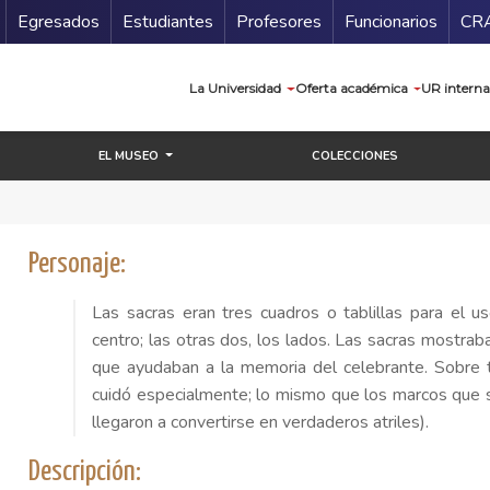
Secundario
Gu
Egresados
Estudiantes
Profesores
Funcionarios
CR
Navegación prin
La Universidad
Oferta académica
UR interna
EL MUSEO
COLECCIONES
Personaje:
Las sacras eran tres cuadros o tablillas para el 
centro; las otras dos, los lados. Las sacras mostrab
que ayudaban a la memoria del celebrante. Sobre t
cuidó especialmente; lo mismo que los marcos que s
llegaron a convertirse en verdaderos atriles).
Descripción: