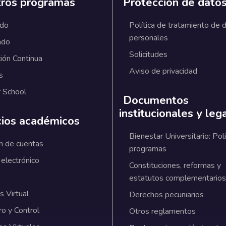
ros programas
Protección de dato
ado
Política de tratamiento de 
personales
ado
Solicitudes
ión Continua
Aviso de privacidad
s
 School
Documentos
institucionales y leg
cios académicos
Bienestar Universitario: Polí
n de cuentas
programas
 electrónico
Constituciones, reformas y
estatutos complementarios
 Virtual
Derechos pecuniarios
ro y Control
Otros reglamentos