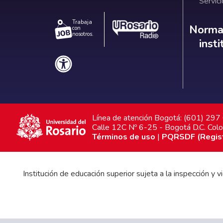
Servici
Trabaja
Norm
Normat
con
nosotros.
inst
Línea de atención Bogotá: (601) 29
Calle 12C Nº 6-25 - Bogotá D.C. Col
Términos de uso
|
PQRSDF (Registr
Institución de educación superior sujeta a la inspección y