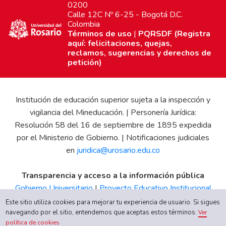
0200
Calle 12C Nº 6-25 - Bogotá D.C.
Colombia
Términos de uso
|
PQRSDF (Registra
aquí: felicitaciones, quejas,
reclamos, sugerencias y derechos de
petición)
Institución de educación superior sujeta a la inspección y
vigilancia del Mineducación. | Personería Jurídica:
Resolución 58 del 16 de septiembre de 1895 expedida
por el Ministerio de Gobierno. | Notificaciones judiciales
en
juridica@urosario.edu.co
Transparencia y acceso a la información pública
Gobierno Universitario
|
Proyecto Educativo Institucional
|
Informe de Gestión
|
Boletín Estadístico
|
Régimen
Este sitio utiliza cookies para mejorar tu experiencia de usuario. Si sigues
navegando por el sitio, entendemos que aceptas estos términos.
Tributario
|
Estados Financieros
|
Código de Ética
|
Canal
Ver
política de cookies