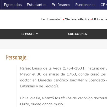
Secundario
Gu
Egresados
Estudiantes
Profesores
Funcionarios
CR
Navegación prin
La Universidad
Oferta académica
UR interna
EL MUSEO
COLECCIONES
Personaje:
Rafael Lasso de la Vega (1764-1831), natural de S
Mayor el 30 de marzo de 1783, donde cursó los estu
doctor en Derecho canónico; bachiller y licencia
Latinidad y de Teología.
En la Iglesia, alcanzó los títulos de canónigo docto
Quito, ciudad donde murió.