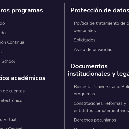
ros programas
Protección de dato
ado
Política de tratamiento de 
personales
ado
Solicitudes
ión Continua
Aviso de privacidad
s
 School
Documentos
institucionales y leg
cios académicos
Bienestar Universitario: Polí
n de cuentas
programas
 electrónico
Constituciones, reformas y
estatutos complementarios
 Virtual
Derechos pecuniarios
ro y Control