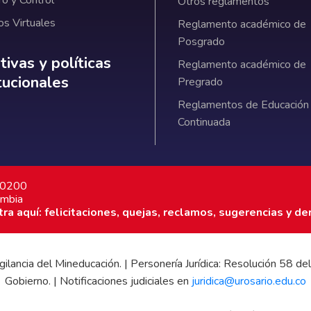
Otros reglamentos
os Virtuales
Reglamento académico de
Posgrado
ativas y políticas institucionales
ivas y políticas
Reglamento académico de
itucionales
Pregrado
Reglamentos de Educación
Continuada
7 0200
ombia
a aquí: felicitaciones, quejas, reclamos, sugerencias y de
 vigilancia del Mineducación. | Personería Jurídica: Resolución 58
Gobierno. | Notificaciones judiciales en
juridica@urosario.edu.co