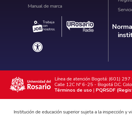
Manual de marca
Servici
Trabaja
Norm
Normat
con
nosotros.
inst
Línea de atención Bogotá: (601) 29
Calle 12C Nº 6-25 - Bogotá D.C. Col
Términos de uso
|
PQRSDF (Registr
Institución de educación superior sujeta a la inspección y