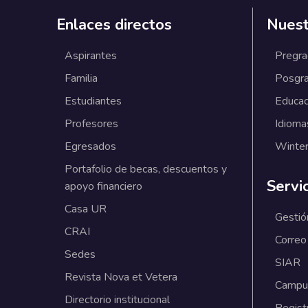
Enlaces directos
Nuest
Aspirantes
Pregr
Familia
Posgr
Estudiantes
Educac
Profesores
Idioma
Egresados
Winter
Portafolio de becas, descuentos y
Servi
apoyo financiero
Casa UR
Gestió
CRAI
Correo
Sedes
SIAR
Revista Nova et Vetera
Campus
Directorio institucional
Regist