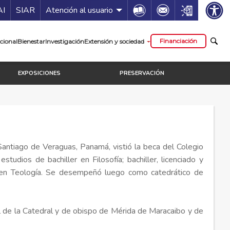
ía de servicios
Icon
Icon
Icon
AI
SIAR
Atención al usuario
cipal
Financiación
cional
Bienestar
Investigación
Extensión y sociedad
EXPOSICIONES
PRESERVACIÓN
antiago de Veraguas, Panamá, vistió la beca del Colegio
dios de bachiller en Filosofía; bachiller, licenciado y
do en Teología. Se desempeñó luego como catedrático de
ral de la Catedral y de obispo de Mérida de Maracaibo y de