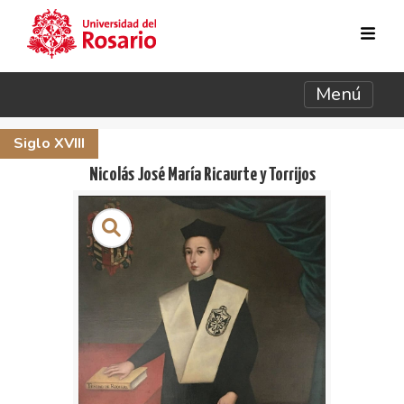
Pasar al contenido principal
Menú
Siglo XVIII
Nicolás José María Ricaurte y Torrijos