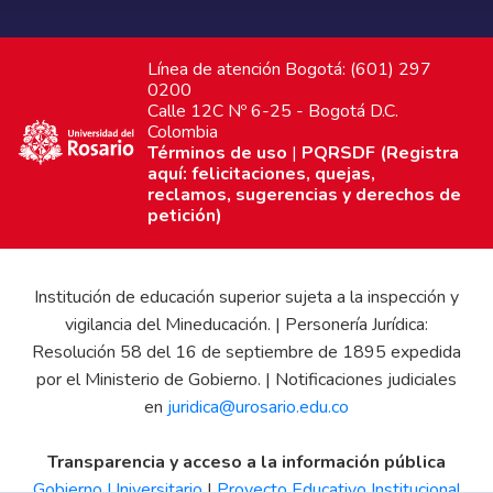
Línea de atención Bogotá: (601) 297
0200
Calle 12C Nº 6-25 - Bogotá D.C.
Colombia
Términos de uso
|
PQRSDF (Registra
aquí: felicitaciones, quejas,
reclamos, sugerencias y derechos de
petición)
Institución de educación superior sujeta a la inspección y
vigilancia del Mineducación. | Personería Jurídica:
Resolución 58 del 16 de septiembre de 1895 expedida
por el Ministerio de Gobierno. | Notificaciones judiciales
en
juridica@urosario.edu.co
Transparencia y acceso a la información pública
Gobierno Universitario
|
Proyecto Educativo Institucional