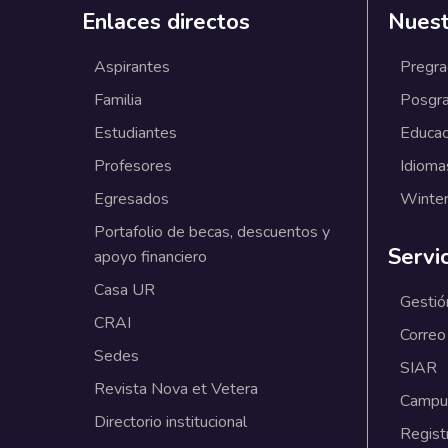
Enlaces directos
Nuest
Aspirantes
Pregr
Familia
Posgr
Estudiantes
Educac
Profesores
Idioma
Egresados
Winter
Portafolio de becas, descuentos y
Servi
apoyo financiero
Casa UR
Gestió
CRAI
Correo
Sedes
SIAR
Revista Nova et Vetera
Campus
Directorio institucional
Regist