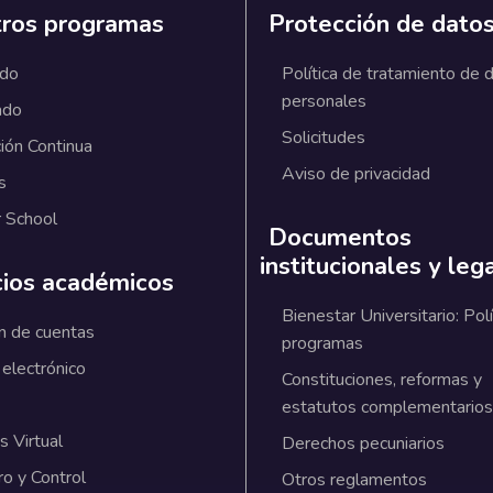
ros programas
Protección de dato
ado
Política de tratamiento de 
personales
ado
Solicitudes
ión Continua
Aviso de privacidad
s
 School
Documentos
institucionales y leg
cios académicos
Bienestar Universitario: Polí
n de cuentas
programas
 electrónico
Constituciones, reformas y
estatutos complementarios
 Virtual
Derechos pecuniarios
ro y Control
Otros reglamentos