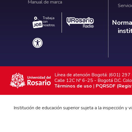
Manual de marca
Servici
Trabaja
Norm
Normat
con
nosotros.
inst
Línea de atención Bogotá: (601) 29
Calle 12C Nº 6-25 - Bogotá D.C. Col
Términos de uso
|
PQRSDF (Registr
Institución de educación superior sujeta a la inspección y