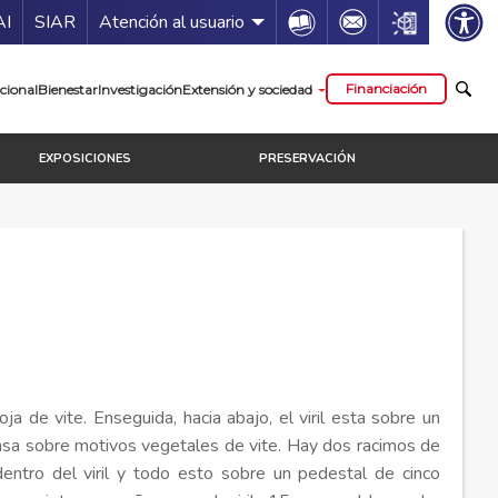
ía de servicios
Icon
Icon
Icon
AI
SIAR
Atención al usuario
cipal
Financiación
cional
Bienestar
Investigación
Extensión y sociedad
EXPOSICIONES
PRESERVACIÓN
ja de vite. Enseguida, hacia abajo, el viril esta sobre un
nsa sobre motivos vegetales de vite. Hay dos racimos de
entro del viril y todo esto sobre un pedestal de cinco