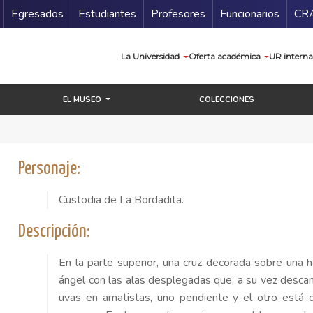
Secundario
Gu
Egresados
Estudiantes
Profesores
Funcionarios
CR
Navegación prin
La Universidad
Oferta académica
UR interna
EL MUSEO
COLECCIONES
Personaje:
Custodia de La Bordadita.
Descripción:
En la parte superior, una cruz decorada sobre una ho
ángel con las alas desplegadas que, a su vez desca
uvas en amatistas, uno pendiente y el otro está d