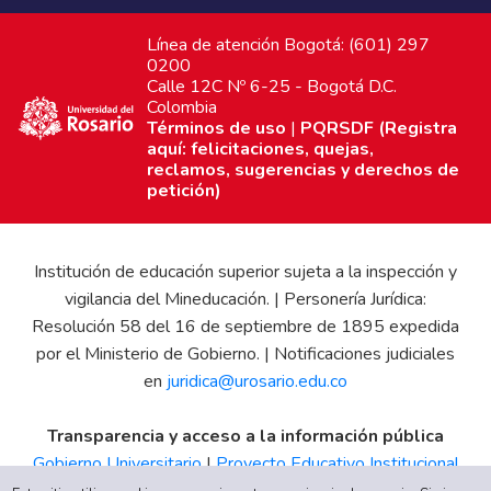
Línea de atención Bogotá: (601) 297
0200
Calle 12C Nº 6-25 - Bogotá D.C.
Colombia
Términos de uso
|
PQRSDF (Registra
aquí: felicitaciones, quejas,
reclamos, sugerencias y derechos de
petición)
Institución de educación superior sujeta a la inspección y
vigilancia del Mineducación. | Personería Jurídica:
Resolución 58 del 16 de septiembre de 1895 expedida
por el Ministerio de Gobierno. | Notificaciones judiciales
en
juridica@urosario.edu.co
Transparencia y acceso a la información pública
Gobierno Universitario
|
Proyecto Educativo Institucional