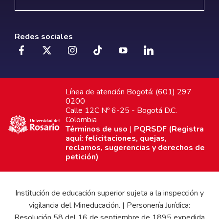
Redes sociales
Línea de atención Bogotá: (601) 297
0200
Calle 12C Nº 6-25 - Bogotá D.C.
Colombia
Términos de uso
|
PQRSDF (Registra
aquí: felicitaciones, quejas,
reclamos, sugerencias y derechos de
petición)
Institución de educación superior sujeta a la inspección y
vigilancia del Mineducación. | Personería Jurídica:
Resolución 58 del 16 de septiembre de 1895 expedida