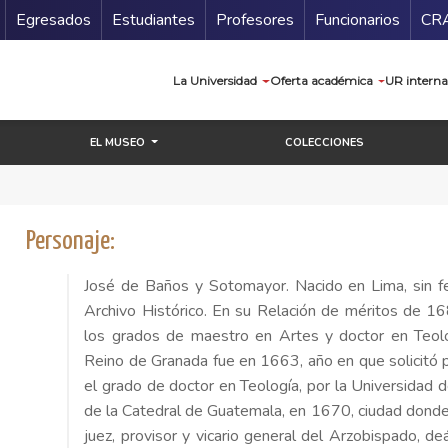
Secundario
Gu
Egresados
Estudiantes
Profesores
Funcionarios
CR
Navegación prin
La Universidad
Oferta académica
UR interna
EL MUSEO
COLECCIONES
Personaje:
José de Baños y Sotomayor. Nacido en Lima, sin f
Archivo Histórico. En su Relación de méritos de 16
los grados de maestro en Artes y doctor en Teolo
Reino de Granada fue en 1663, año en que solicitó 
el grado de doctor en Teología, por la Universidad d
de la Catedral de Guatemala, en 1670, ciudad donde ha
juez, provisor y vicario general del Arzobispado, de