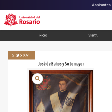
Menu 
Aspirantes
Pasar al contenido principal
INICIO
VISITA
Siglo XVIII
José de Baños y Sotomayor