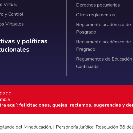
 Virtual
Derechos pecuniarios
ro y Control
Otros reglamentos
os Virtuales
Reglamento académico de
Posgrado
ativas y políticas institucionales
ivas y políticas
Reglamento académico de
itucionales
Pregrado
Reglamentos de Educación
Continuada
7 0200
ombia
a aquí: felicitaciones, quejas, reclamos, sugerencias y de
 vigilancia del Mineducación. | Personería Jurídica: Resolución 58