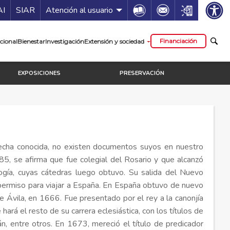
ía de servicios
Icon
Icon
Icon
AI
SIAR
Atención al usuario
cipal
Financiación
cional
Bienestar
Investigación
Extensión y sociedad
EXPOSICIONES
PRESERVACIÓN
echa conocida, no existen documentos suyos en nuestro
85, se afirma que fue colegial del Rosario y que alcanzó
gía, cuyas cátedras luego obtuvo. Su salida del Nuevo
permiso para viajar a España. En España obtuvo de nuevo
e Ávila, en 1666. Fue presentado por el rey a la canonjía
rá el resto de su carrera eclesiástica, con los títulos de
án, entre otros. En 1673, mereció el título de predicador