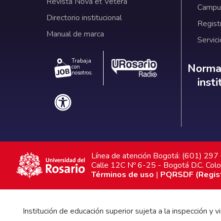
Revista Nova et Vetera
Campus
Directorio institucional
Regist
Manual de marca
Servici
Trabaja
Norm
Normat
con
nosotros.
inst
Línea de atención Bogotá: (601) 29
Calle 12C Nº 6-25 - Bogotá D.C. Col
Términos de uso
|
PQRSDF (Registr
Institución de educación superior sujeta a la inspección y