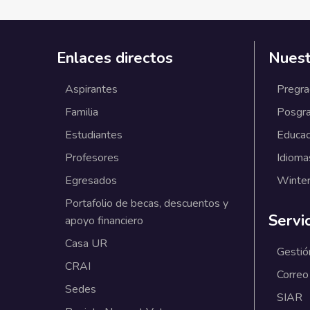
Enlaces directos
Nuest
Aspirantes
Pregr
Familia
Posgr
Estudiantes
Educac
Profesores
Idioma
Egresados
Winter
Portafolio de becas, descuentos y
Servi
apoyo financiero
Casa UR
Gestió
CRAI
Correo
Sedes
SIAR