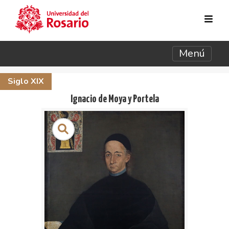
Pasar al contenido principal
Menú
Siglo XIX
Ignacio de Moya y Portela