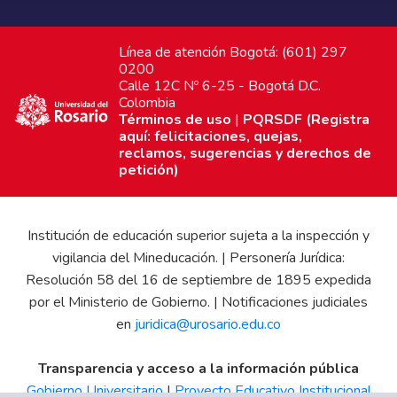
Línea de atención Bogotá: (601) 297
0200
Calle 12C Nº 6-25 - Bogotá D.C.
Colombia
Términos de uso
|
PQRSDF (Registra
aquí: felicitaciones, quejas,
reclamos, sugerencias y derechos de
petición)
Institución de educación superior sujeta a la inspección y
vigilancia del Mineducación. | Personería Jurídica:
Resolución 58 del 16 de septiembre de 1895 expedida
por el Ministerio de Gobierno. | Notificaciones judiciales
en
juridica@urosario.edu.co
Transparencia y acceso a la información pública
Gobierno Universitario
|
Proyecto Educativo Institucional