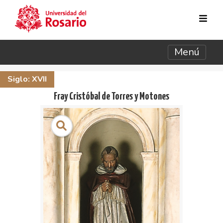
Pasar al contenido principal
Menú
Siglo: XVII
Fray Cristóbal de Torres y Motones