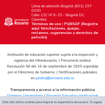
Línea de atención Bogotá: (601) 297
0200
Calle 12C Nº 6-25 - Bogotá D.C.
Colombia
Términos de uso
|
PQRSDF (Registra
aquí: felicitaciones, quejas,
reclamos, sugerencias y derechos de
petición)
Institución de educación superior sujeta a la inspección y
vigilancia del Mineducación. | Personería Jurídica:
Resolución 58 del 16 de septiembre de 1895 expedida
por el Ministerio de Gobierno. | Notificaciones judiciales
en
juridica@urosario.edu.co
Transparencia y acceso a la información pública
Gobierno Universitario
|
Proyecto Educativo Institucional
|
Informe de Gestión
|
Boletín Estadístico
|
Régimen
Este sitio utiliza cookies para mejorar tu experiencia de usuario. Si sigues