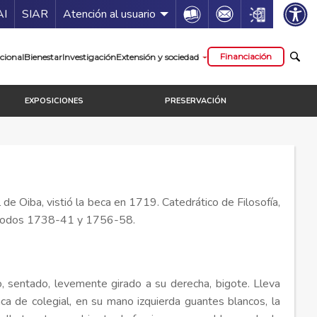
ía de servicios
Icon
Icon
Icon
AI
SIAR
Atención al usuario
cipal
Financiación
cional
Bienestar
Investigación
Extensión y sociedad
EXPOSICIONES
PRESERVACIÓN
de Oiba, vistió la beca en 1719. Catedrático de Filosofía,
 periodos 1738-41 y 1756-58.
o, sentado, levemente girado a su derecha, bigote. Lleva
nca de colegial, en su mano izquierda guantes blancos, la