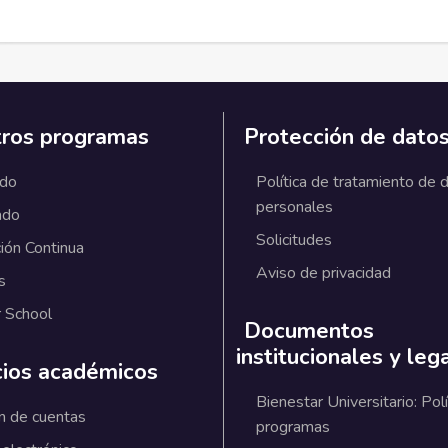
ros programas
Protección de dato
ado
Política de tratamiento de 
personales
ado
Solicitudes
ión Continua
Aviso de privacidad
s
 School
Documentos
institucionales y leg
cios académicos
Bienestar Universitario: Polí
n de cuentas
programas