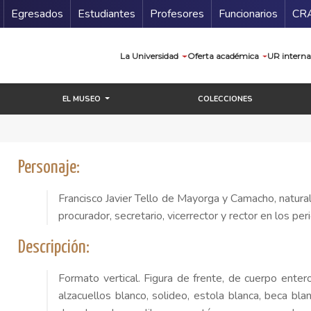
Secundario
Gu
Egresados
Estudiantes
Profesores
Funcionarios
CR
Navegación prin
La Universidad
Oferta académica
UR interna
EL MUSEO
COLECCIONES
Personaje:
Francisco Javier Tello de Mayorga y Camacho, natural 
procurador, secretario, vicerrector y rector en los
Descripción:
Formato vertical. Figura de frente, de cuerpo enter
alzacuellos blanco, solideo, estola blanca, beca bla