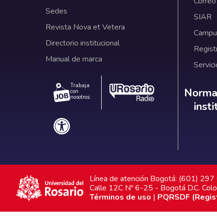
Correo
Sedes
SIAR
Revista Nova et Vetera
Campus
Directorio institucional
Regist
Manual de marca
Servici
Trabaja
Norm
Normat
con
nosotros.
inst
Línea de atención Bogotá: (601) 29
Calle 12C Nº 6-25 - Bogotá D.C. Col
Términos de uso
|
PQRSDF (Registr