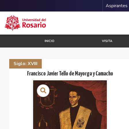
Menu 
Aspirantes
Pasar al contenido principal
INICIO
VISITA
Siglo: XVIII
Francisco Javier Tello de Mayorga y Camacho