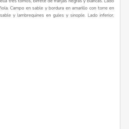
lla tres tomos, birrete de franjas negras y blancas. Lado
ñola. Campo en sable y bordura en amarillo con torre en
sable y lambrequines en gules y sinople. Lado inferior,