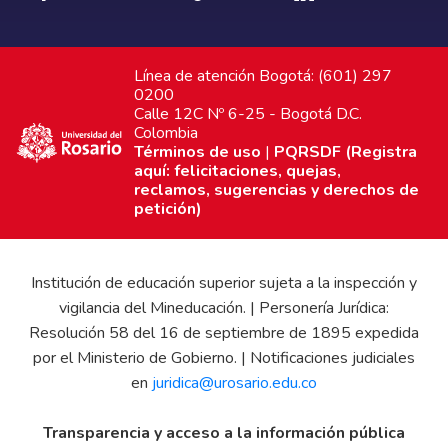
Línea de atención Bogotá: (601) 297
0200
Calle 12C Nº 6-25 - Bogotá D.C.
Colombia
Términos de uso
|
PQRSDF (Registra
aquí: felicitaciones, quejas,
reclamos, sugerencias y derechos de
petición)
Institución de educación superior sujeta a la inspección y
vigilancia del Mineducación. | Personería Jurídica:
Resolución 58 del 16 de septiembre de 1895 expedida
por el Ministerio de Gobierno. | Notificaciones judiciales
en
juridica@urosario.edu.co
Transparencia y acceso a la información pública