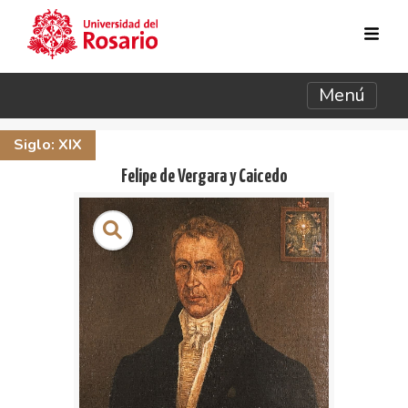
Pasar al contenido principal
Menú
Siglo: XIX
Felipe de Vergara y Caicedo