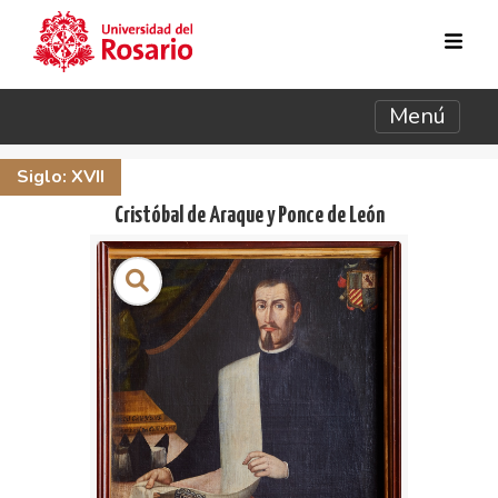
Pasar al contenido principal
Menú
Siglo: XVII
Cristóbal de Araque y Ponce de León