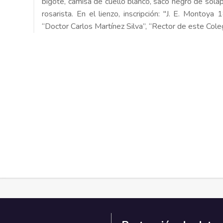
bigote, camisa de cuello blanco, saco negro de solapa
rosarista. En el lienzo, inscripción: "J. E. Montoya 
“Doctor Carlos Martínez Silva”, “Rector de este Co