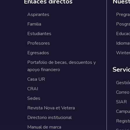
Enlaces directos
Nuest
Aspirantes
Pregr
Familia
Posgr
Estudiantes
Educac
Profesores
Idioma
Egresados
Winter
Portafolio de becas, descuentos y
Servi
apoyo financiero
Casa UR
Gestió
CRAI
Correo
Sedes
SIAR
Revista Nova et Vetera
Campus
Directorio institucional
Regist
Manual de marca