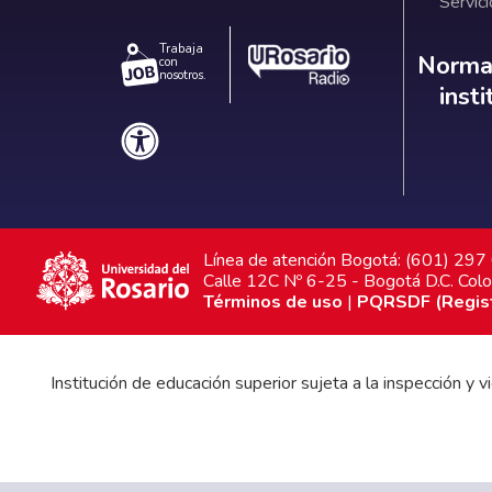
Servici
Trabaja
Norm
Normat
con
nosotros.
inst
Línea de atención Bogotá: (601) 29
Calle 12C Nº 6-25 - Bogotá D.C. Col
Términos de uso
|
PQRSDF (Registr
Institución de educación superior sujeta a la inspección y