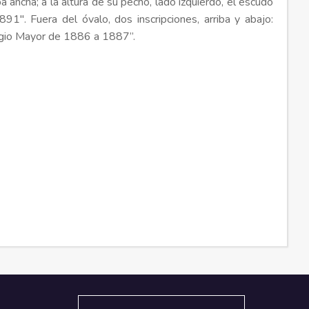
 ancha; a la altura de su pecho, lado izquierdo, el escudo
1891". Fuera del óvalo, dos inscripciones, arriba y abajo:
legio Mayor de 1886 a 1887”.