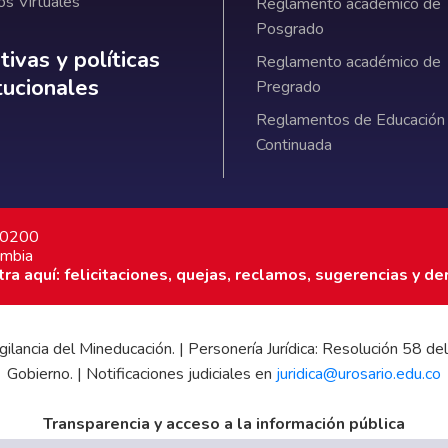
os Virtuales
Reglamento académico de
Posgrado
ativas y políticas institucionales
ivas y políticas
Reglamento académico de
itucionales
Pregrado
Reglamentos de Educación
Continuada
7 0200
ombia
a aquí: felicitaciones, quejas, reclamos, sugerencias y de
 vigilancia del Mineducación. | Personería Jurídica: Resolución 58
Gobierno. | Notificaciones judiciales en
juridica@urosario.edu.co
Transparencia y acceso a la información pública