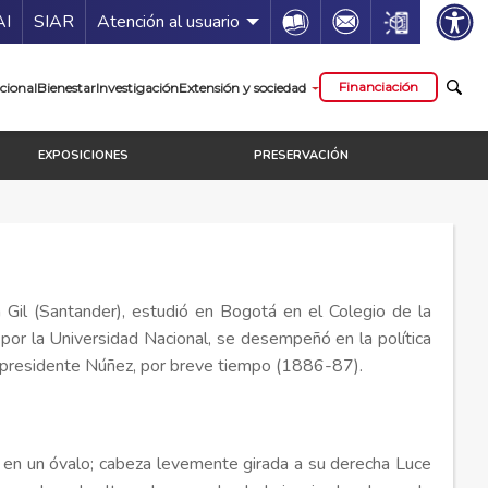
ía de servicios
Icon
Icon
Icon
AI
SIAR
Atención al usuario
cipal
Financiación
cional
Bienestar
Investigación
Extensión y sociedad
EXPOSICIONES
PRESERVACIÓN
 Gil (Santander), estudió en Bogotá en el Colegio de la
 por la Universidad Nacional, se desempeñó en la política
l presidente Núñez, por breve tiempo (1886-87).
a en un óvalo; cabeza levemente girada a su derecha Luce