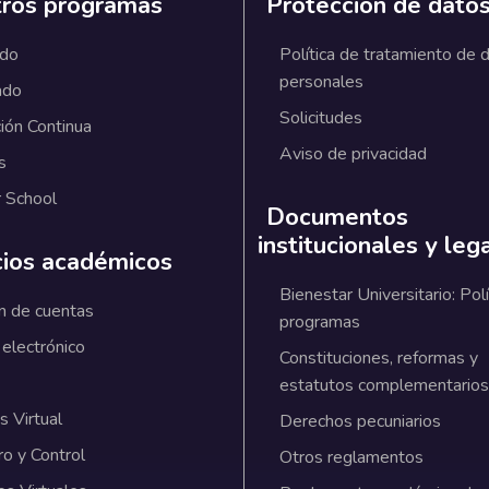
ros programas
Protección de dato
ado
Política de tratamiento de 
personales
ado
Solicitudes
ión Continua
Aviso de privacidad
s
 School
Documentos
institucionales y leg
cios académicos
Bienestar Universitario: Polí
n de cuentas
programas
 electrónico
Constituciones, reformas y
estatutos complementarios
 Virtual
Derechos pecuniarios
ro y Control
Otros reglamentos