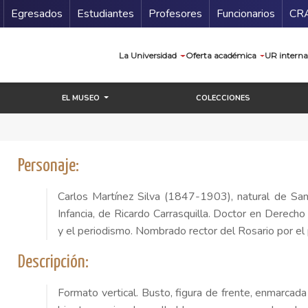
Secundario
Gu
Egresados
Estudiantes
Profesores
Funcionarios
CR
Navegación prin
La Universidad
Oferta académica
UR interna
EL MUSEO
COLECCIONES
Personaje:
Carlos Martínez Silva (1847-1903), natural de San
Infancia, de Ricardo Carrasquilla. Doctor en Derecho
y el periodismo. Nombrado rector del Rosario por e
Descripción:
Formato vertical. Busto, figura de frente, enmarcad