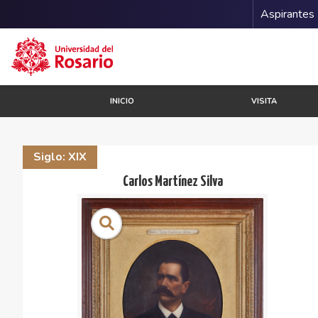
Menu 
Aspirantes
Pasar al contenido principal
INICIO
VISITA
Siglo: XIX
Carlos Martínez Silva