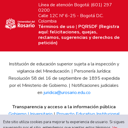
Línea de atención Bogotá: (601) 297
0200
Calle 12C Nº 6-25 - Bogotá D.C.
Colombia
Términos de uso
|
PQRSDF (Registra
aquí: felicitaciones, quejas,
reclamos, sugerencias y derechos de
petición)
Institución de educación superior sujeta a la inspección y
vigilancia del Mineducación. | Personería Jurídica:
Resolución 58 del 16 de septiembre de 1895 expedida
por el Ministerio de Gobierno. | Notificaciones judiciales
en
juridica@urosario.edu.co
Transparencia y acceso a la información pública
Gobierno Universitario
|
Proyecto Educativo Institucional
|
Informe de Gestión
|
Boletín Estadístico
|
Régimen
Este sitio utiliza cookies para mejorar tu experiencia de usuario. Si sigues
navegando por el sitio, entendemos que aceptas estos términos.
Ver