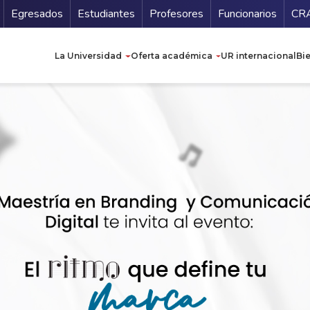
Secundario
Gu
Egresados
Estudiantes
Profesores
Funcionarios
CR
Navegación principal
La Universidad
Oferta académica
UR internacional
Bi