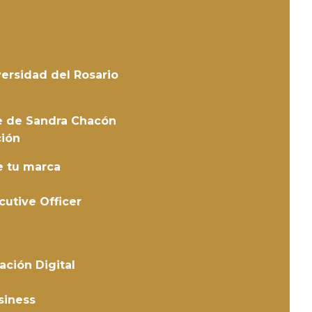
versidad del Rosario
te de Sandra Chacón
ción
e tu marca
cutive Officer
ción Digital
siness