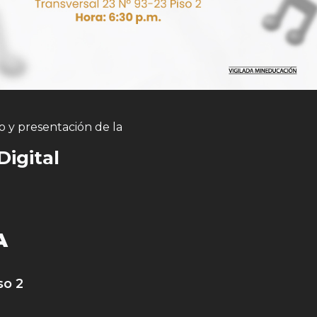
o y presentación de la
igital
A
so 2